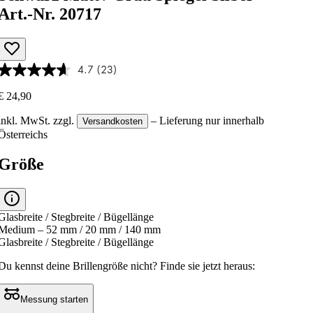
Art.-Nr. 20717
4.7
(23)
€ 24,90
inkl. MwSt.
zzgl.
– Lieferung nur innerhalb
Versandkosten
Österreichs
Größe
Glasbreite / Stegbreite / Bügellänge
Medium – 52 mm / 20 mm / 140 mm
Glasbreite / Stegbreite / Bügellänge
Du kennst deine Brillengröße nicht?
Finde sie jetzt heraus:
Messung starten