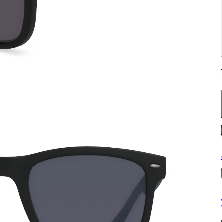
S
B
T