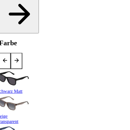
Farbe
chwarz Matt
eige
ransparent