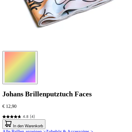
Johans
Brillenputztuch Faces
€ 12,90
4.8
(4)
4.8
von
In den Warenkorb
5
Alle Brillen anzeigen >
Zubehör & Accessoires >