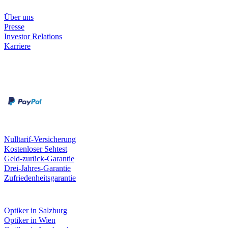
Unternehmen
Über uns
Presse
Investor Relations
Karriere
Zahlungsarten
Rechnung
Kreditkarte
Unsere Leistungen
Nulltarif-Versicherung
Kostenloser Sehtest
Geld-zurück-Garantie
Drei-Jahres-Garantie
Zufriedenheitsgarantie
Fielmann in deiner Nähe
Optiker in Salzburg
Optiker in Wien