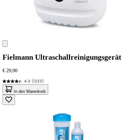
Fielmann
Ultraschallreinigungsgerät
€ 29,90
4.3
(1255)
4.3
von
In den Warenkorb
5
Sternen.
1255
Bewertungen