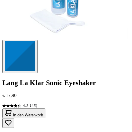
Lang
La Klar Sonic Eyeshaker
€ 17,90
4.3
(45)
4.3
von
In den Warenkorb
5
Sternen.
45