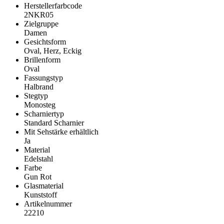
Herstellerfarbcode
2NKR05
Zielgruppe
Damen
Gesichtsform
Oval, Herz, Eckig
Brillenform
Oval
Fassungstyp
Halbrand
Stegtyp
Monosteg
Scharniertyp
Standard Scharnier
Mit Sehstärke erhältlich
Ja
Material
Edelstahl
Farbe
Gun Rot
Glasmaterial
Kunststoff
Artikelnummer
22210