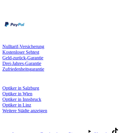
Zahlungsarten
Rechnung
Kreditkarte
Unsere Leistungen
Nulltarif-Versicherung
Kostenloser Sehtest
Geld-zurück-Garantie
Drei-Jahres-Garantie
Zufriedenheitsgarantie
Fielmann in deiner Nähe
Optiker in Salzburg
Optiker in Wien
Optiker in Innsbruck
Optiker in Linz
Weitere Städte anzeigen
Social Media