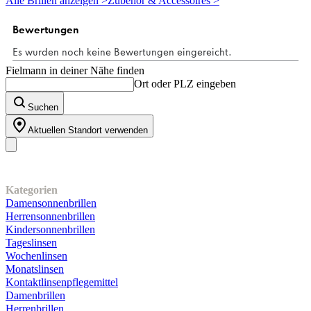
Alle Brillen anzeigen >
Zubehör & Accessoires >
Sternen.
4
Bewertungen
Fielmann in deiner Nähe finden
Ort oder PLZ eingeben
Suchen
Aktuellen Standort verwenden
Unser Sortiment
Kategorien
Damensonnenbrillen
Herrensonnenbrillen
Kindersonnenbrillen
Tageslinsen
Wochenlinsen
Monatslinsen
Kontaktlinsenpflegemittel
Damenbrillen
Herrenbrillen