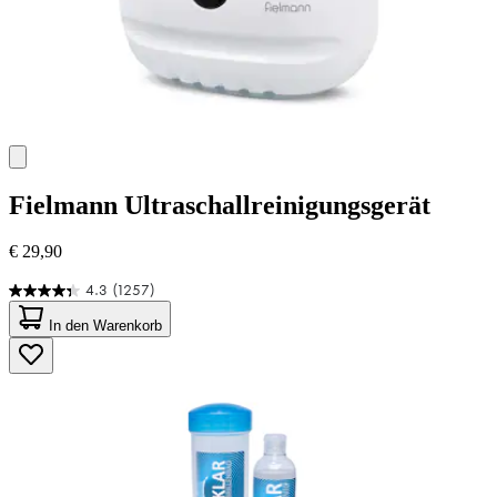
Fielmann
Ultraschallreinigungsgerät
€ 29,90
4.3
(1257)
4.3
von
In den Warenkorb
5
Sternen.
1257
Bewertungen