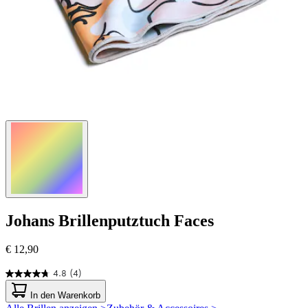
Johans
Brillenputztuch Faces
€ 12,90
4.8
(4)
4.8
von
In den Warenkorb
5