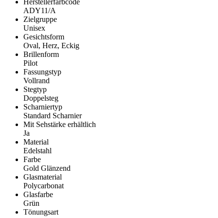
Herstellerfarbcode
ADY11/A
Zielgruppe
Unisex
Gesichtsform
Oval, Herz, Eckig
Brillenform
Pilot
Fassungstyp
Vollrand
Stegtyp
Doppelsteg
Scharniertyp
Standard Scharnier
Mit Sehstärke erhältlich
Ja
Material
Edelstahl
Farbe
Gold Glänzend
Glasmaterial
Polycarbonat
Glasfarbe
Grün
Tönungsart