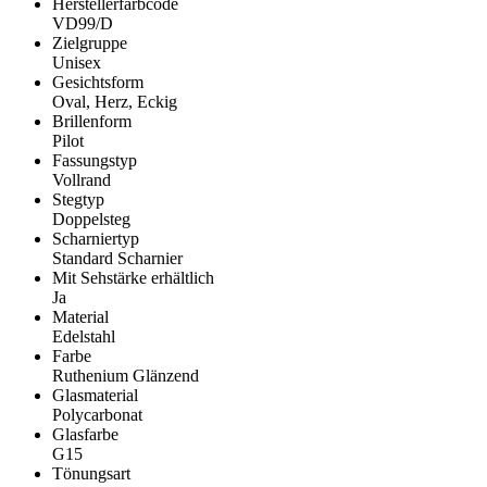
Herstellerfarbcode
VD99/D
Zielgruppe
Unisex
Gesichtsform
Oval, Herz, Eckig
Brillenform
Pilot
Fassungstyp
Vollrand
Stegtyp
Doppelsteg
Scharniertyp
Standard Scharnier
Mit Sehstärke erhältlich
Ja
Material
Edelstahl
Farbe
Ruthenium Glänzend
Glasmaterial
Polycarbonat
Glasfarbe
G15
Tönungsart