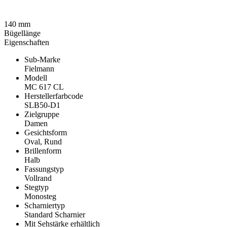
140 mm
Bügellänge
Eigenschaften
Sub-Marke
Fielmann
Modell
MC 617 CL
Herstellerfarbcode
SLB50-D1
Zielgruppe
Damen
Gesichtsform
Oval, Rund
Brillenform
Halb
Fassungstyp
Vollrand
Stegtyp
Monosteg
Scharniertyp
Standard Scharnier
Mit Sehstärke erhältlich