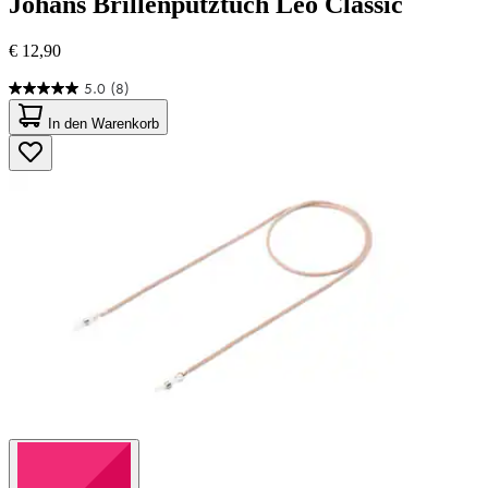
Johans
Brillenputztuch Leo Classic
€ 12,90
5.0
(8)
5.0
von
In den Warenkorb
5
Sternen.
8
Bewertungen