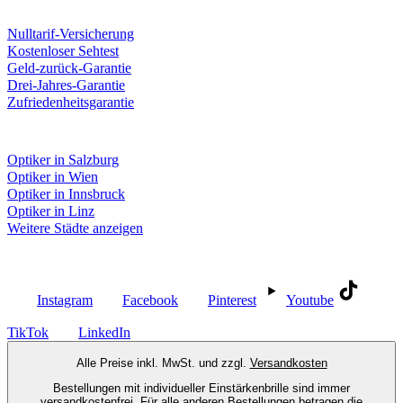
Unsere Leistungen
Nulltarif-Versicherung
Kostenloser Sehtest
Geld-zurück-Garantie
Drei-Jahres-Garantie
Zufriedenheitsgarantie
Fielmann in deiner Nähe
Optiker in Salzburg
Optiker in Wien
Optiker in Innsbruck
Optiker in Linz
Weitere Städte anzeigen
Social Media
Instagram
Facebook
Pinterest
Youtube
TikTok
LinkedIn
Alle Preise inkl. MwSt. und zzgl.
Versandkosten
Bestellungen mit individueller Einstärkenbrille sind immer
versandkostenfrei. Für alle anderen Bestellungen betragen die