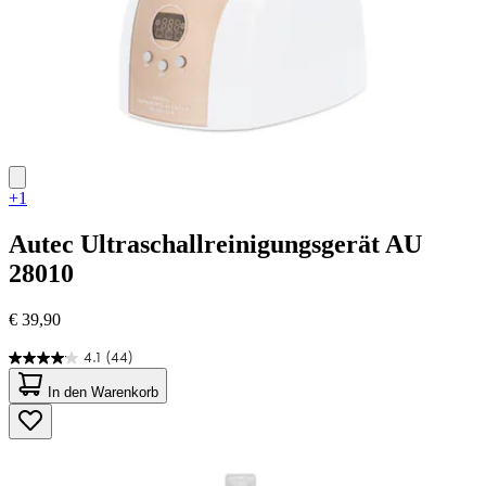
+1
Autec
Ultraschallreinigungsgerät AU
28010
€ 39,90
4.1
(44)
4.1
von
In den Warenkorb
5
Sternen.
44
Bewertungen