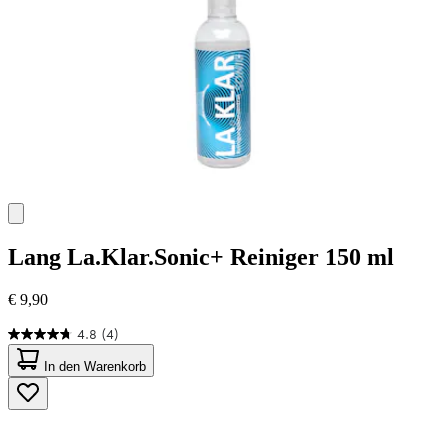
Lang
La.Klar.Sonic+ Reiniger 150 ml
€ 9,90
4.8
(4)
4.8
von
In den Warenkorb
5
Sternen.
4
Bewertungen