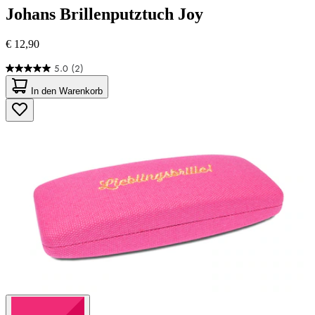
Johans
Brillenputztuch Joy
€ 12,90
5.0
(2)
5.0
von
In den Warenkorb
5
Sternen.
2
Bewertungen