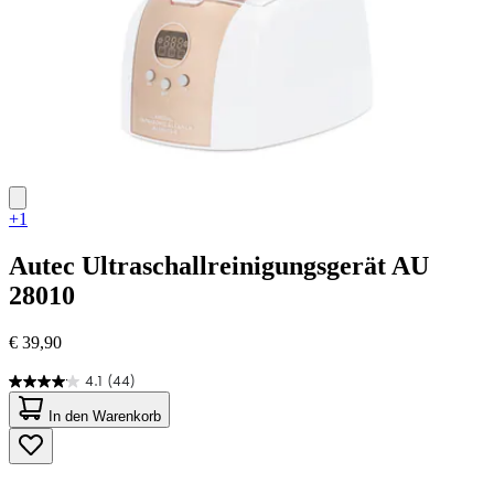
+1
Autec
Ultraschallreinigungsgerät AU
28010
€ 39,90
4.1
(44)
4.1
von
In den Warenkorb
5
Sternen.
44
Bewertungen