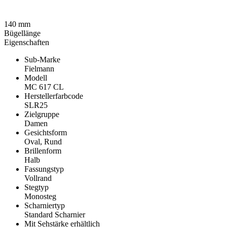
140 mm
Bügellänge
Eigenschaften
Sub-Marke
Fielmann
Modell
MC 617 CL
Herstellerfarbcode
SLR25
Zielgruppe
Damen
Gesichtsform
Oval, Rund
Brillenform
Halb
Fassungstyp
Vollrand
Stegtyp
Monosteg
Scharniertyp
Standard Scharnier
Mit Sehstärke erhältlich