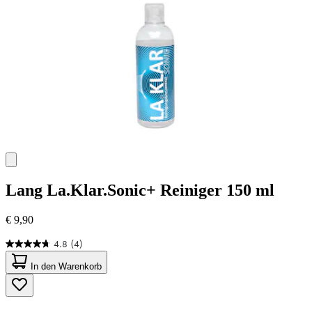
Lang
La.Klar.Sonic+ Reiniger 150 ml
€ 9,90
4.8
(4)
4.8
von
In den Warenkorb
5
Sternen.
4