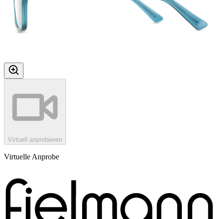
Virtuell anprobieren
Virtuelle Anprobe