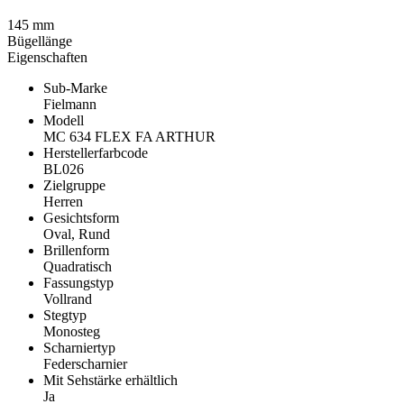
145 mm
Bügellänge
Eigenschaften
Sub-Marke
Fielmann
Modell
MC 634 FLEX FA ARTHUR
Herstellerfarbcode
BL026
Zielgruppe
Herren
Gesichtsform
Oval, Rund
Brillenform
Quadratisch
Fassungstyp
Vollrand
Stegtyp
Monosteg
Scharniertyp
Federscharnier
Mit Sehstärke erhältlich
Ja