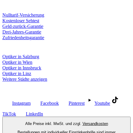
Unsere Leistungen
Nulltarif-Versicherung
Kostenloser Sehtest
Geld-zurück-Garantie
Drei-Jahres-Garantie
Zufriedenheitsgarantie
Fielmann in deiner Nähe
Optiker in Salzburg
Optiker in Wien
Optiker in Innsbruck
Optiker in Linz
Weitere Städte anzeigen
Social Media
Instagram
Facebook
Pinterest
Youtube
TikTok
LinkedIn
Alle Preise inkl. MwSt. und zzgl.
Versandkosten
Bestellungen mit individueller Einstärkenbrille sind immer