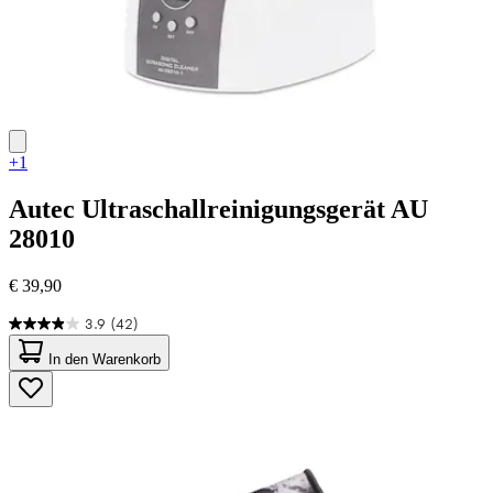
+1
Autec
Ultraschallreinigungsgerät AU
28010
€ 39,90
3.9
(42)
3.9
von
In den Warenkorb
5
Sternen.
42
Bewertungen