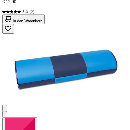
€ 12,90
5.0
(2)
5.0
von
In den Warenkorb
5
Sternen.
2
Bewertungen