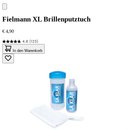
Fielmann
XL Brillenputztuch
€ 4,90
4.8
(125)
4.8
von
In den Warenkorb
5
Sternen.
125
Bewertungen