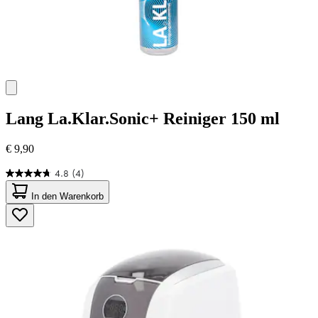
Lang
La.Klar.Sonic+ Reiniger 150 ml
€ 9,90
4.8
(4)
4.8
von
In den Warenkorb
5
Sternen.
4
Bewertungen