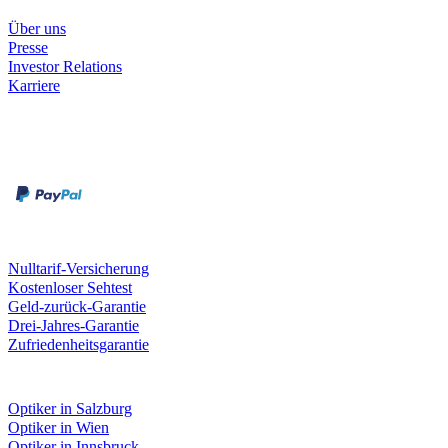
Unternehmen
Über uns
Presse
Investor Relations
Karriere
Zahlungsarten
Rechnung
Kreditkarte
Unsere Leistungen
Nulltarif-Versicherung
Kostenloser Sehtest
Geld-zurück-Garantie
Drei-Jahres-Garantie
Zufriedenheitsgarantie
Fielmann in deiner Nähe
Optiker in Salzburg
Optiker in Wien
Optiker in Innsbruck