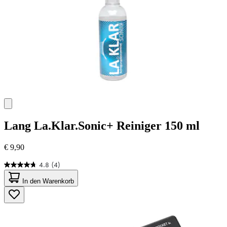
Lang
La.Klar.Sonic+ Reiniger 150 ml
€ 9,90
4.8
(4)
4.8
von
In den Warenkorb
5
Sternen.
4
Bewertungen