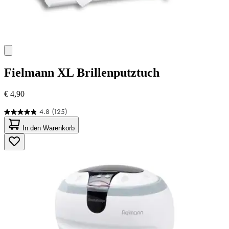
Fielmann
XL Brillenputztuch
€ 4,90
4.8
(125)
4.8
von
In den Warenkorb
5
Sternen.
125
Bewertungen