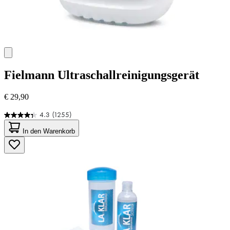
Fielmann
Ultraschallreinigungsgerät
€ 29,90
4.3
(1255)
4.3
von
In den Warenkorb
5
Sternen.
1255
Bewertungen