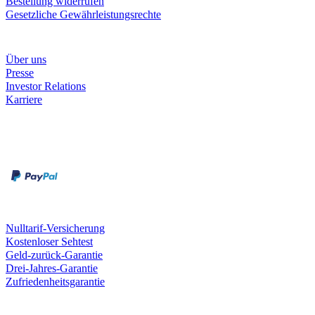
Bestellung widerrufen
Gesetzliche Gewährleistungsrechte
Unternehmen
Über uns
Presse
Investor Relations
Karriere
Zahlungsarten
Rechnung
Kreditkarte
Unsere Leistungen
Nulltarif-Versicherung
Kostenloser Sehtest
Geld-zurück-Garantie
Drei-Jahres-Garantie
Zufriedenheitsgarantie
Fielmann in deiner Nähe