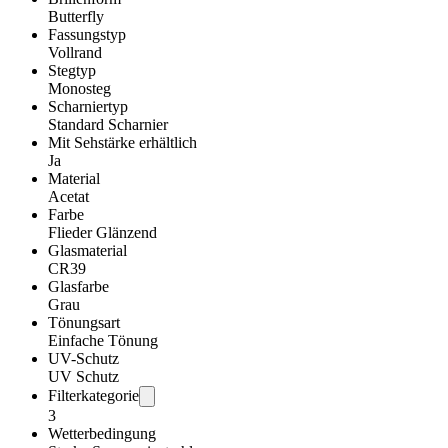
Butterfly
Fassungstyp
Vollrand
Stegtyp
Monosteg
Scharniertyp
Standard Scharnier
Mit Sehstärke erhältlich
Ja
Material
Acetat
Farbe
Flieder Glänzend
Glasmaterial
CR39
Glasfarbe
Grau
Tönungsart
Einfache Tönung
UV-Schutz
UV Schutz
Filterkategorie
3
Wetterbedingung