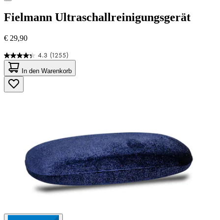
Fielmann
Ultraschallreinigungsgerät
€ 29,90
4.3
(1255)
4.3
von
In den Warenkorb
5
Sternen.
1255
Bewertungen