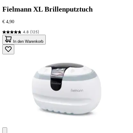
Fielmann
XL Brillenputztuch
€ 4,90
4.8
(125)
4.8
von
In den Warenkorb
5
Sternen.
125
Bewertungen