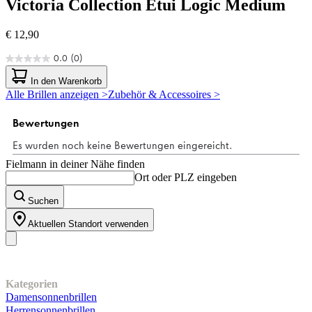
Victoria Collection
Etui Logic Medium
€ 12,90
0.0
(0)
0.0
von
In den Warenkorb
5
Alle Brillen anzeigen >
Zubehör & Accessoires >
Sternen.
Fielmann in deiner Nähe finden
Ort oder PLZ eingeben
Suchen
Aktuellen Standort verwenden
Unser Sortiment
Kategorien
Damensonnenbrillen
Herrensonnenbrillen