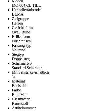
Modell
MO 004 CL TILL
Herstellerfarbcode
BLMA
Zielgruppe
Herren
Gesichtsform
Oval, Rund
Brillenform
Quadratisch
Fassungstyp
Vollrand
Stegtyp
Doppelsteg
Scharniertyp
Standard Scharnier
Mit Sehstärke erhältlich
Ja
Material
Edelstahl
Farbe
Blau Matt
Glasmaterial
Kunststoff
Artikelnummer