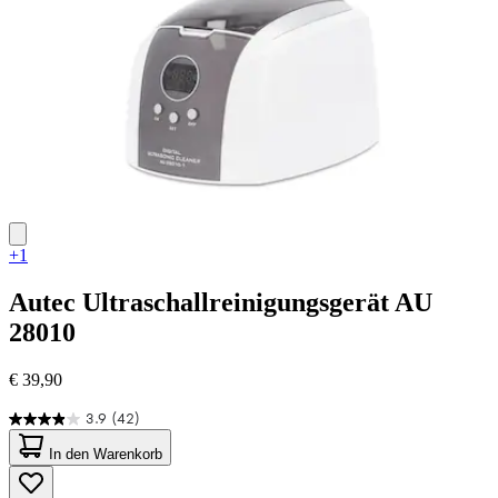
+1
Autec
Ultraschallreinigungsgerät AU
28010
€ 39,90
3.9
(42)
3.9
von
In den Warenkorb
5
Sternen.