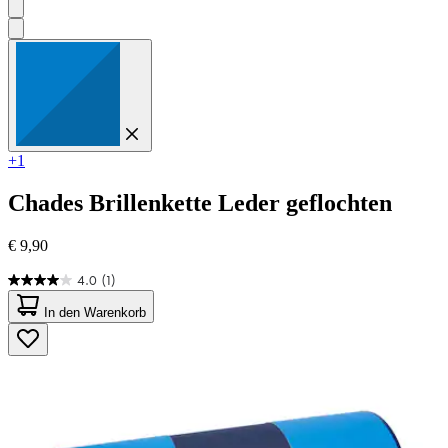
+1
Chades
Brillenkette Leder geflochten
€ 9,90
4.0
(1)
4.0
von
In den Warenkorb
5
Sternen.
1
Bewertung