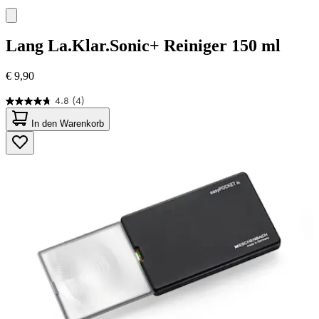
Lang
La.Klar.Sonic+ Reiniger 150 ml
€ 9,90
4.8
(4)
4.8
von
In den Warenkorb
5
Sternen.
4
Bewertungen