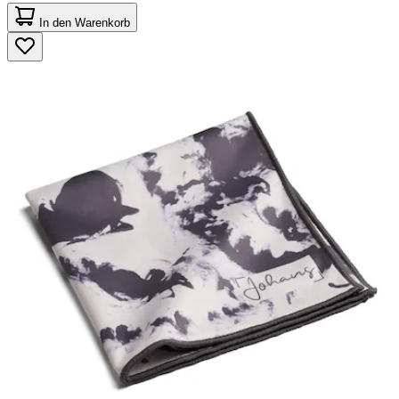
4.8
von
In den Warenkorb
5
Sternen.
4
Bewertungen