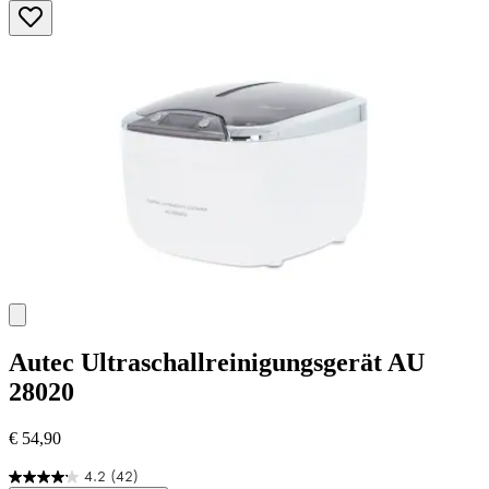
5
Sternen.
45
Bewertungen
Autec
Ultraschallreinigungsgerät AU
28020
€ 54,90
4.2
(42)
4.2