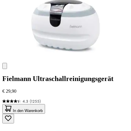
Fielmann
Ultraschallreinigungsgerät
€ 29,90
4.3
(1255)
4.3
von
In den Warenkorb
5
Sternen.
1255
Bewertungen