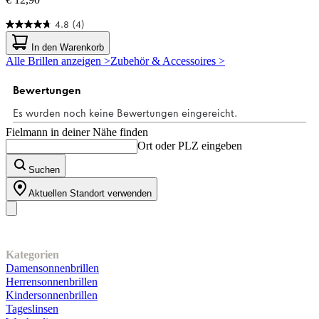
4.8
(4)
4.8
von
In den Warenkorb
5
Alle Brillen anzeigen >
Zubehör & Accessoires >
Sternen.
4
Bewertungen
Fielmann in deiner Nähe finden
Ort oder PLZ eingeben
Suchen
Aktuellen Standort verwenden
Unser Sortiment
Kategorien
Damensonnenbrillen
Herrensonnenbrillen
Kindersonnenbrillen
Tageslinsen