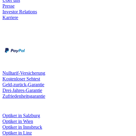
Über uns
Presse
Investor Relations
Karriere
Zahlungsarten
Rechnung
Kreditkarte
Unsere Leistungen
Nulltarif-Versicherung
Kostenloser Sehtest
Geld-zurück-Garantie
Drei-Jahres-Garantie
Zufriedenheitsgarantie
Fielmann in deiner Nähe
Optiker in Salzburg
Optiker in Wien
Optiker in Innsbruck
Optiker in Linz