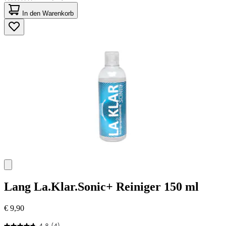
4.3
von
In den Warenkorb
5
Sternen.
45
Bewertungen
Lang
La.Klar.Sonic+ Reiniger 150 ml
€ 9,90
4.8
(4)