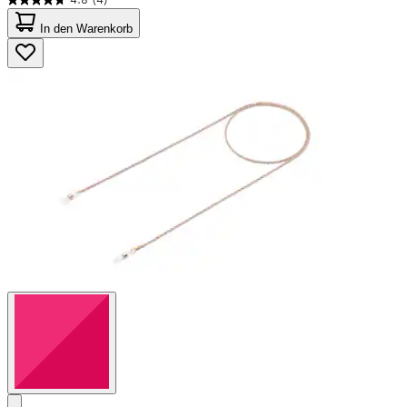
4.8
von
In den Warenkorb
5
Sternen.
4
Bewertungen