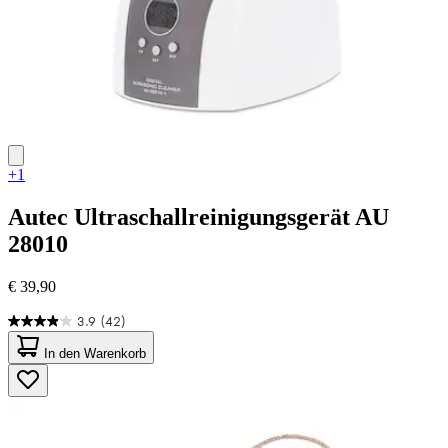
+1
Autec
Ultraschallreinigungsgerät AU
28010
€ 39,90
3.9
(42)
3.9
von
In den Warenkorb
5
Sternen.
42
Bewertungen