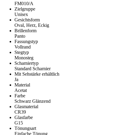
FM010/A
Zielgruppe
Unisex
Gesichtsform
Oval, Herz, Eckig
Brillenform
Panto
Fassungstyp
Vollrand
Stegtyp
Monosteg
Scharniertyp
Standard Scharnier
Mit Sehstärke erhältlich
Ja
Material
Acetat
Farbe
Schwarz Glänzend
Glasmaterial
CR39
Glasfarbe
G15
Tönungsart
Einfache Tönung