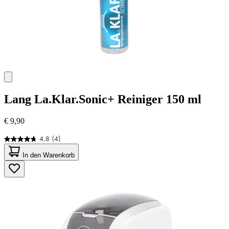
Lang
La.Klar.Sonic+ Reiniger 150 ml
€ 9,90
4.8
(4)
4.8
von
In den Warenkorb
5
Sternen.
4
Bewertungen