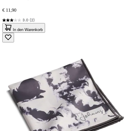
€ 11,90
3.0
(2)
3.0
von
In den Warenkorb
5
Sternen.
2
Bewertungen