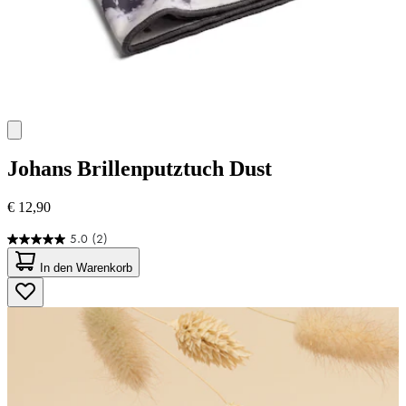
Johans
Brillenputztuch Dust
€ 12,90
5.0
(2)
5.0
von
In den Warenkorb
5
Sternen.
2
Bewertungen