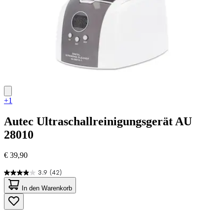
+1
Autec
Ultraschallreinigungsgerät AU
28010
€ 39,90
3.9
(42)
3.9
von
In den Warenkorb
5
Sternen.
42
Bewertungen