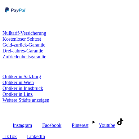
Kreditkarte
Unsere Leistungen
Nulltarif-Versicherung
Kostenloser Sehtest
Geld-zurück-Garantie
Drei-Jahres-Garantie
Zufriedenheitsgarantie
Fielmann in deiner Nähe
Optiker in Salzburg
Optiker in Wien
Optiker in Innsbruck
Optiker in Linz
Weitere Städte anzeigen
Social Media
Instagram
Facebook
Pinterest
Youtube
TikTok
LinkedIn