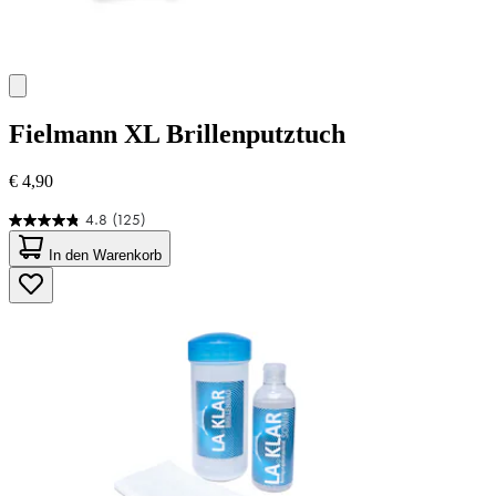
Fielmann
XL Brillenputztuch
€ 4,90
4.8
(125)
4.8
von
In den Warenkorb
5
Sternen.
125
Bewertungen