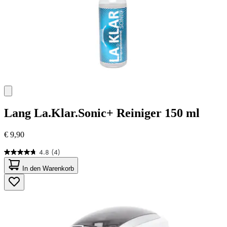
Lang
La.Klar.Sonic+ Reiniger 150 ml
€ 9,90
4.8
(4)
4.8
von
In den Warenkorb
5
Sternen.
4
Bewertungen