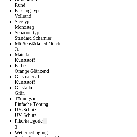
Rund
Fassungstyp
Vollrand
Stegtyp
Monosteg
Scharniertyp
Standard Scharnier
Mit Sehstärke erhältlich
Ja
Material
Kunststoff
Farbe
Orange Glänzend
Glasmaterial
Kunststoff
Glasfarbe
Grün
Tönungsart
Einfache Tönung
UV-Schutz
UV Schutz
Filterkategorie
3
Wetterbedingung