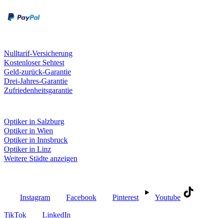
Kreditkarte
Unsere Leistungen
Nulltarif-Versicherung
Kostenloser Sehtest
Geld-zurück-Garantie
Drei-Jahres-Garantie
Zufriedenheitsgarantie
Fielmann in deiner Nähe
Optiker in Salzburg
Optiker in Wien
Optiker in Innsbruck
Optiker in Linz
Weitere Städte anzeigen
Social Media
Instagram
Facebook
Pinterest
Youtube
TikTok
LinkedIn