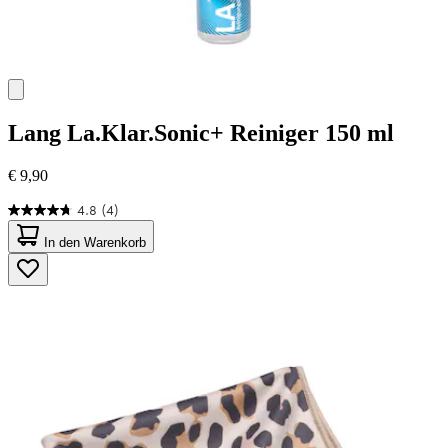
Lang
La.Klar.Sonic+ Reiniger 150 ml
€ 9,90
4.8
(4)
4.8
von
In den Warenkorb
5
Sternen.
4
Bewertungen