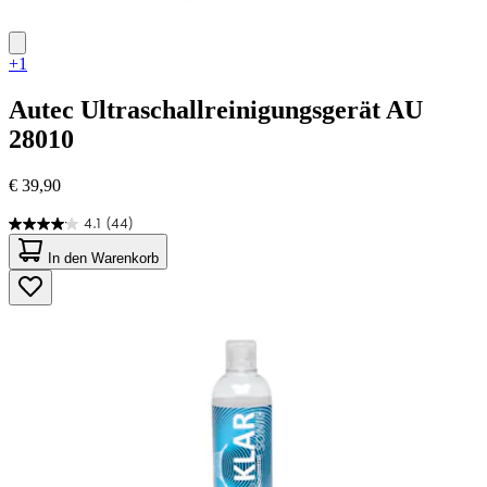
+1
Autec
Ultraschallreinigungsgerät AU
28010
€ 39,90
4.1
(44)
4.1
von
In den Warenkorb
5
Sternen.
44
Bewertungen