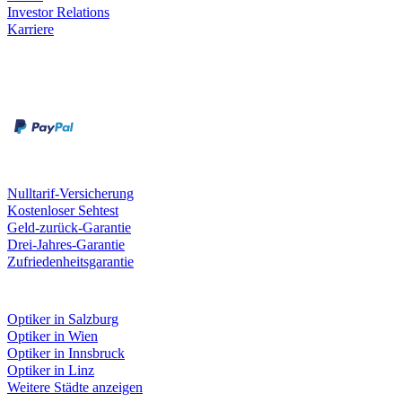
Investor Relations
Karriere
Zahlungsarten
Rechnung
Kreditkarte
Unsere Leistungen
Nulltarif-Versicherung
Kostenloser Sehtest
Geld-zurück-Garantie
Drei-Jahres-Garantie
Zufriedenheitsgarantie
Fielmann in deiner Nähe
Optiker in Salzburg
Optiker in Wien
Optiker in Innsbruck
Optiker in Linz
Weitere Städte anzeigen