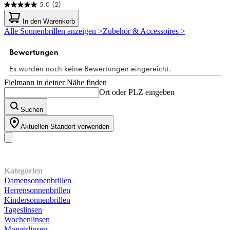
5.0
(2)
5.0
von
In den Warenkorb
5
Alle Sonnenbrillen anzeigen >
Zubehör & Accessoires >
Sternen.
2
Bewertungen
Fielmann in deiner Nähe finden
Ort oder PLZ eingeben
Suchen
Aktuellen Standort verwenden
Unser Sortiment
Kategorien
Damensonnenbrillen
Herrensonnenbrillen
Kindersonnenbrillen
Tageslinsen
Wochenlinsen
Monatslinsen