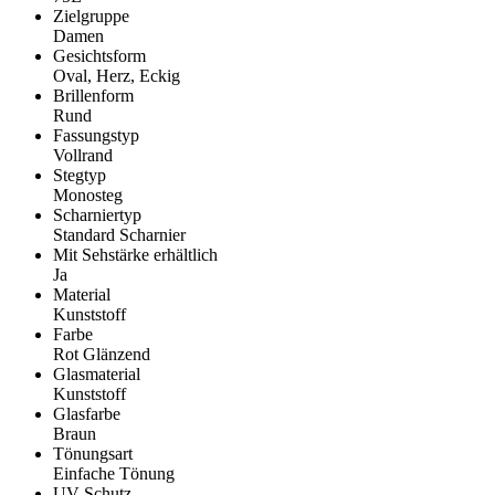
Zielgruppe
Damen
Gesichtsform
Oval, Herz, Eckig
Brillenform
Rund
Fassungstyp
Vollrand
Stegtyp
Monosteg
Scharniertyp
Standard Scharnier
Mit Sehstärke erhältlich
Ja
Material
Kunststoff
Farbe
Rot Glänzend
Glasmaterial
Kunststoff
Glasfarbe
Braun
Tönungsart
Einfache Tönung
UV-Schutz