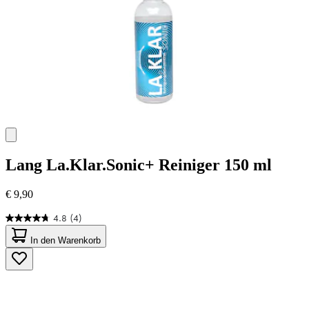
Lang
La.Klar.Sonic+ Reiniger 150 ml
€ 9,90
4.8
(4)
4.8
von
In den Warenkorb
5
Sternen.
4
Bewertungen