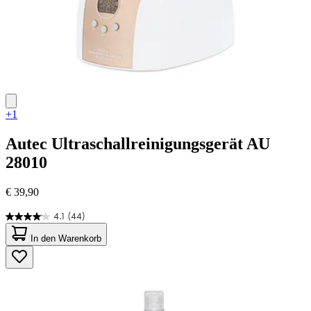
+1
Autec
Ultraschallreinigungsgerät AU
28010
€ 39,90
4.1
(44)
4.1
von
In den Warenkorb
5
Sternen.
44
Bewertungen