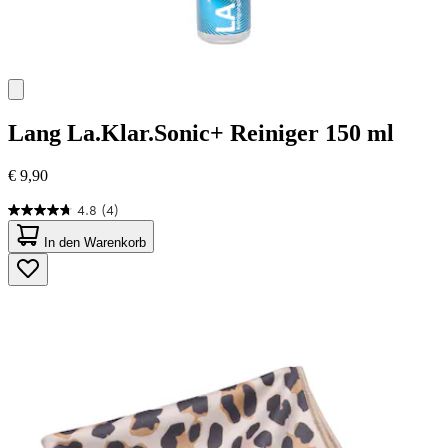
Lang
La.Klar.Sonic+ Reiniger 150 ml
€ 9,90
4.8
(4)
4.8
von
In den Warenkorb
5
Sternen.
4
Bewertungen