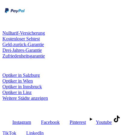
Kreditkarte
Unsere Leistungen
Nulltarif-Versicherung
Kostenloser Sehtest
Geld-zurück-Garantie
Drei-Jahres-Garantie
Zufriedenheitsgarantie
Fielmann in deiner Nähe
Optiker in Salzburg
Optiker in Wien
Optiker in Innsbruck
Optiker in Linz
Weitere Städte anzeigen
Social Media
Instagram
Facebook
Pinterest
Youtube
TikTok
LinkedIn