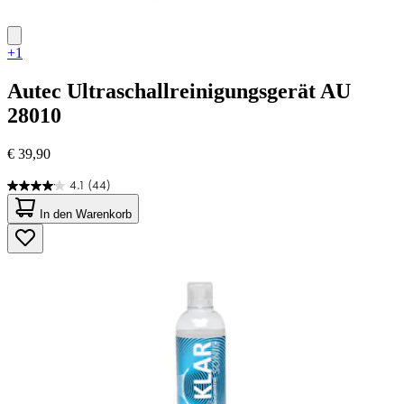
+1
Autec
Ultraschallreinigungsgerät AU
28010
€ 39,90
4.1
(44)
4.1
von
In den Warenkorb
5
Sternen.
44
Bewertungen