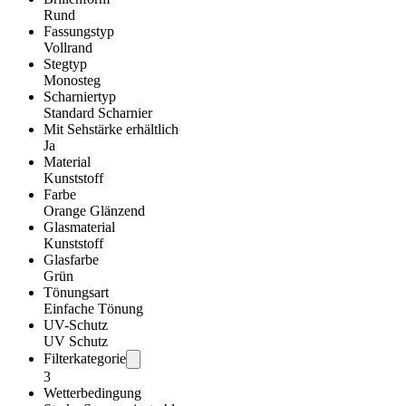
Rund
Fassungstyp
Vollrand
Stegtyp
Monosteg
Scharniertyp
Standard Scharnier
Mit Sehstärke erhältlich
Ja
Material
Kunststoff
Farbe
Orange Glänzend
Glasmaterial
Kunststoff
Glasfarbe
Grün
Tönungsart
Einfache Tönung
UV-Schutz
UV Schutz
Filterkategorie
3
Wetterbedingung