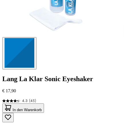
Lang
La Klar Sonic Eyeshaker
€ 17,90
4.3
(45)
4.3
von
In den Warenkorb
5
Sternen.
45