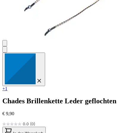
+1
Chades
Brillenkette Leder geflochten
€ 9,90
0.0
(0)
0.0
von