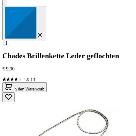
+1
Chades
Brillenkette Leder geflochten
€ 9,90
4.0
(1)
4.0
von
In den Warenkorb
5
Sternen.
1
Bewertung