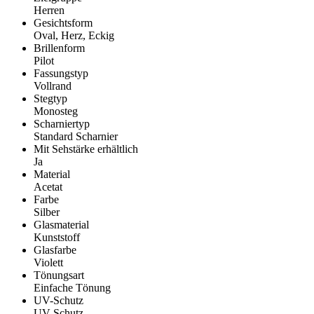
Herren
Gesichtsform
Oval, Herz, Eckig
Brillenform
Pilot
Fassungstyp
Vollrand
Stegtyp
Monosteg
Scharniertyp
Standard Scharnier
Mit Sehstärke erhältlich
Ja
Material
Acetat
Farbe
Silber
Glasmaterial
Kunststoff
Glasfarbe
Violett
Tönungsart
Einfache Tönung
UV-Schutz
UV Schutz