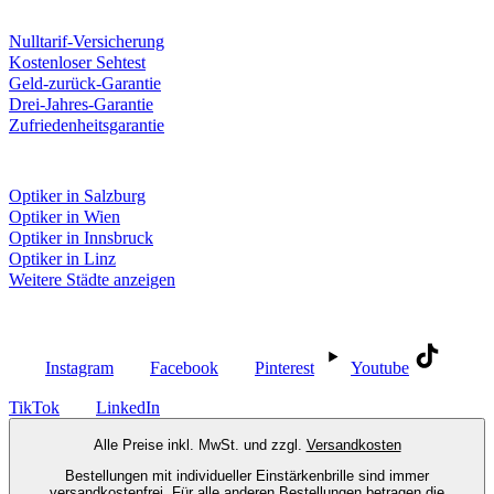
Unsere Leistungen
Nulltarif-Versicherung
Kostenloser Sehtest
Geld-zurück-Garantie
Drei-Jahres-Garantie
Zufriedenheitsgarantie
Fielmann in deiner Nähe
Optiker in Salzburg
Optiker in Wien
Optiker in Innsbruck
Optiker in Linz
Weitere Städte anzeigen
Social Media
Instagram
Facebook
Pinterest
Youtube
TikTok
LinkedIn
Alle Preise inkl. MwSt. und zzgl.
Versandkosten
Bestellungen mit individueller Einstärkenbrille sind immer
versandkostenfrei. Für alle anderen Bestellungen betragen die