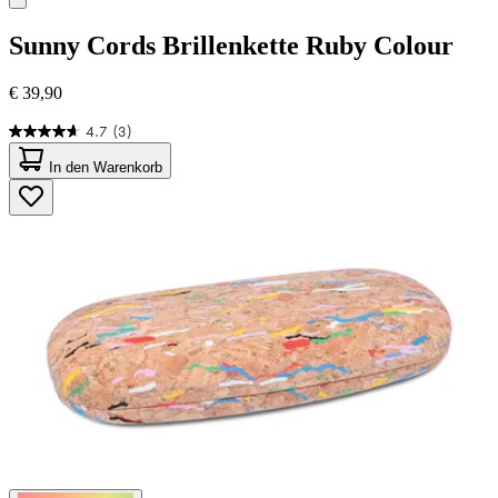
Sunny Cords
Brillenkette Ruby Colour
€ 39,90
4.7
(3)
4.7
von
In den Warenkorb
5
Sternen.
3
Bewertungen