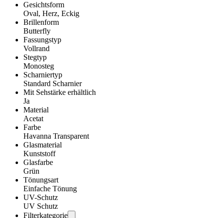
Gesichtsform
Oval, Herz, Eckig
Brillenform
Butterfly
Fassungstyp
Vollrand
Stegtyp
Monosteg
Scharniertyp
Standard Scharnier
Mit Sehstärke erhältlich
Ja
Material
Acetat
Farbe
Havanna Transparent
Glasmaterial
Kunststoff
Glasfarbe
Grün
Tönungsart
Einfache Tönung
UV-Schutz
UV Schutz
Filterkategorie