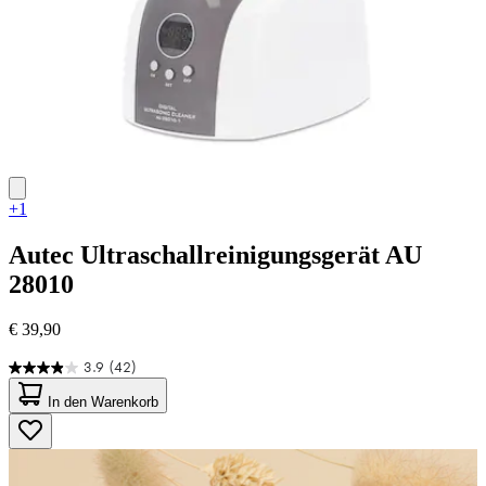
+1
Autec
Ultraschallreinigungsgerät AU
28010
€ 39,90
3.9
(42)
3.9
von
In den Warenkorb
5
Sternen.
42
Bewertungen