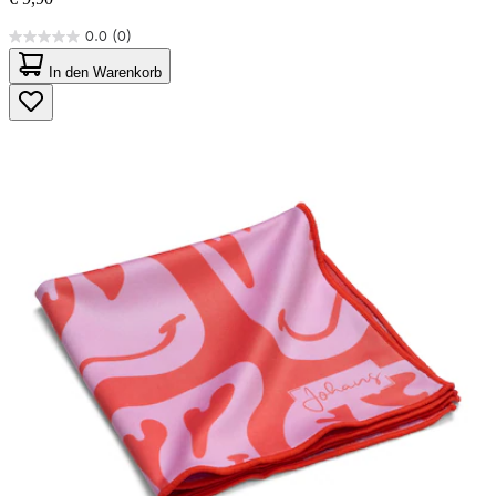
0.0
(0)
0.0
von
In den Warenkorb
5
Sternen.