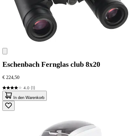
Eschenbach
Fernglas club 8x20
€ 224,50
4.0
(1)
4.0
von
In den Warenkorb
5
Sternen.
1
Bewertung