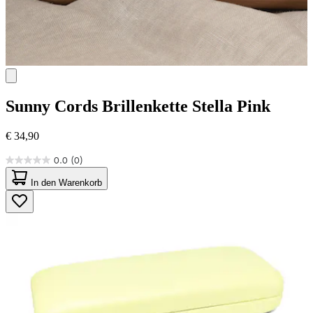
Sunny Cords
Brillenkette Stella Pink
€ 34,90
0.0
(0)
0.0
von
In den Warenkorb
5
Sternen.