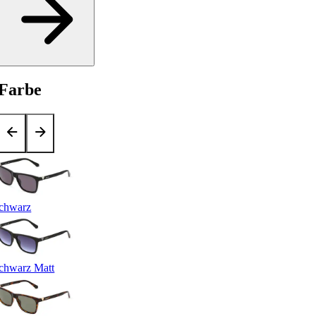
Farbe
chwarz
chwarz Matt