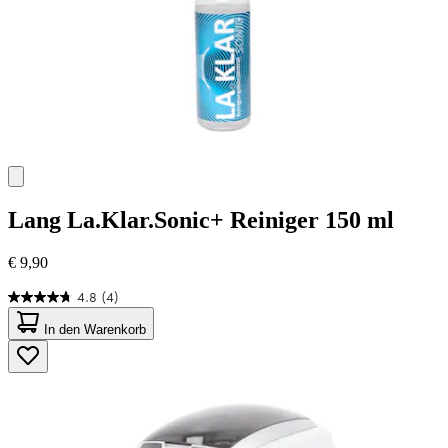
Lang
La.Klar.Sonic+ Reiniger 150 ml
€ 9,90
4.8
(4)
4.8
von
In den Warenkorb
5
Sternen.
4
Bewertungen