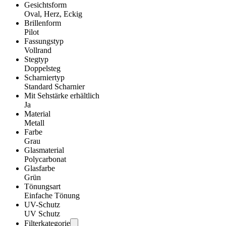
Gesichtsform
Oval, Herz, Eckig
Brillenform
Pilot
Fassungstyp
Vollrand
Stegtyp
Doppelsteg
Scharniertyp
Standard Scharnier
Mit Sehstärke erhältlich
Ja
Material
Metall
Farbe
Grau
Glasmaterial
Polycarbonat
Glasfarbe
Grün
Tönungsart
Einfache Tönung
UV-Schutz
UV Schutz
Filterkategorie