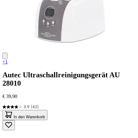
+1
Autec
Ultraschallreinigungsgerät AU
28010
€ 39,90
3.9
(42)
3.9
von
In den Warenkorb
5
Sternen.
42
Bewertungen