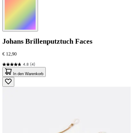
Johans
Brillenputztuch Faces
€ 12,90
4.8
(4)
4.8
von
In den Warenkorb
5
Sternen.
4
Bewertungen