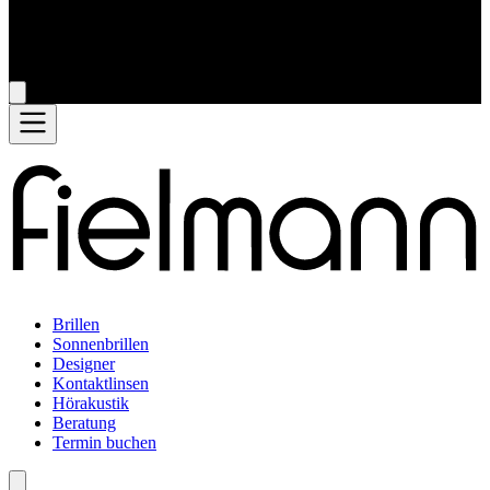
Brillen
Sonnenbrillen
Designer
Kontaktlinsen
Hörakustik
Beratung
Termin buchen