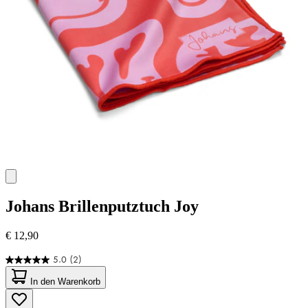
Johans
Brillenputztuch Joy
€ 12,90
5.0
(2)
5.0
von
In den Warenkorb
5
Sternen.