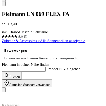
Fielmann
LN 069 FLEX FA
ab
€ 63,40
inkl. Basic-Gläser in Sehstärke
5.0
(1)
5.0
Zubehör & Accessoires >
Alle Sonnenbrillen anzeigen >
von
5
Sternen.
1
Bewertung
Fielmann in deiner Nähe finden
Ort oder PLZ eingeben
Suchen
Aktuellen Standort verwenden
Unser Sortiment
Kategorien