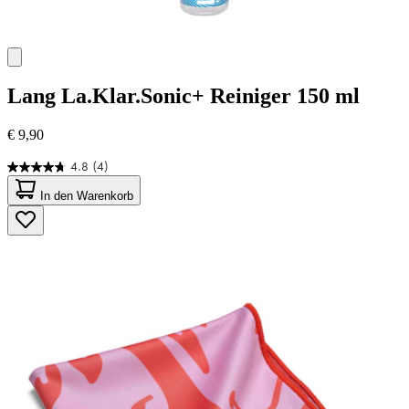
Lang
La.Klar.Sonic+ Reiniger 150 ml
€ 9,90
4.8
(4)
4.8
von
In den Warenkorb
5
Sternen.
4
Bewertungen