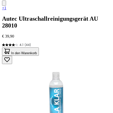
+1
Autec
Ultraschallreinigungsgerät AU
28010
€ 39,90
4.1
(44)
4.1
von
In den Warenkorb
5
Sternen.
44
Bewertungen