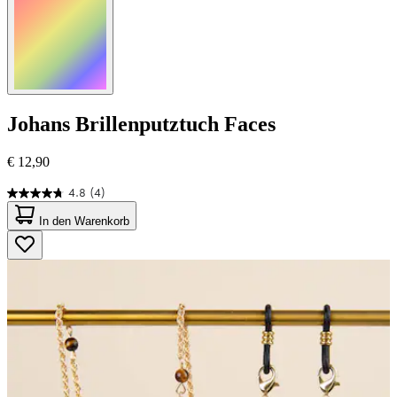
Johans
Brillenputztuch Faces
€ 12,90
4.8
(4)
4.8
von
In den Warenkorb
5
Sternen.
4
Bewertungen