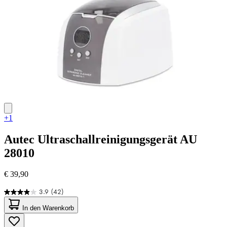
+1
Autec
Ultraschallreinigungsgerät AU
28010
€ 39,90
3.9
(42)
3.9
von
In den Warenkorb
5
Sternen.