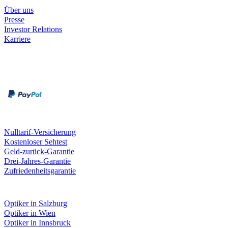
Über uns
Presse
Investor Relations
Karriere
Zahlungsarten
Rechnung
Kreditkarte
Unsere Leistungen
Nulltarif-Versicherung
Kostenloser Sehtest
Geld-zurück-Garantie
Drei-Jahres-Garantie
Zufriedenheitsgarantie
Fielmann in deiner Nähe
Optiker in Salzburg
Optiker in Wien
Optiker in Innsbruck