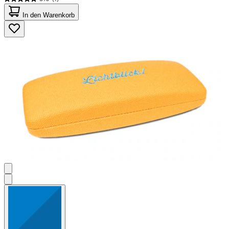
5.0
von
In den Warenkorb
5
Sternen.
1
Bewertung