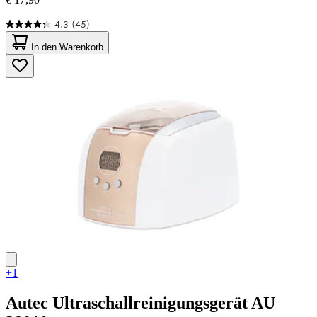
4.3
(45)
4.3
von
In den Warenkorb
5
Sternen.
45
Bewertungen
+1
Autec
Ultraschallreinigungsgerät AU