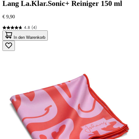
Lang
La.Klar.Sonic+ Reiniger 150 ml
€ 9,90
4.8
(4)
4.8
von
In den Warenkorb
5
Sternen.
4
Bewertungen