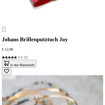
Johans
Brillenputztuch Joy
€ 12,90
5.0
(2)
5.0
von
In den Warenkorb
5
Sternen.
2
Bewertungen