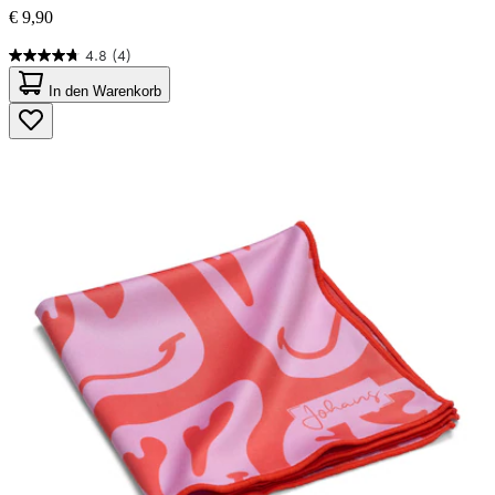
€ 9,90
4.8
(4)
4.8
von
In den Warenkorb
5
Sternen.
4
Bewertungen