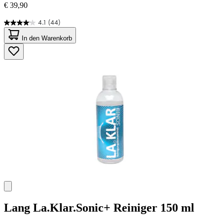
€ 39,90
4.1
(44)
4.1
von
In den Warenkorb
5
Sternen.
44
Bewertungen
Lang
La.Klar.Sonic+ Reiniger 150 ml