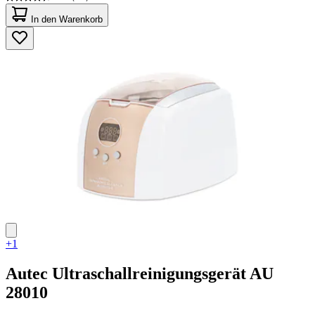
4.3
von
In den Warenkorb
5
Sternen.
45
Bewertungen
+1
Autec
Ultraschallreinigungsgerät AU
28010