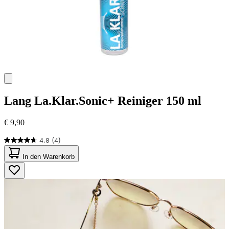
Lang
La.Klar.Sonic+ Reiniger 150 ml
€ 9,90
4.8
(4)
4.8
von
In den Warenkorb
5
Sternen.
4
Bewertungen