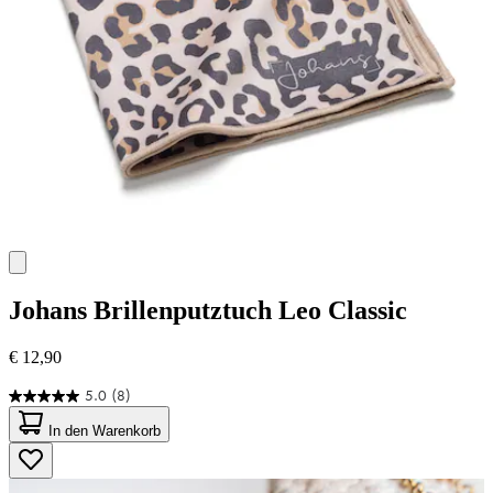
Johans
Brillenputztuch Leo Classic
€ 12,90
5.0
(8)
5.0
von
In den Warenkorb
5
Sternen.
8