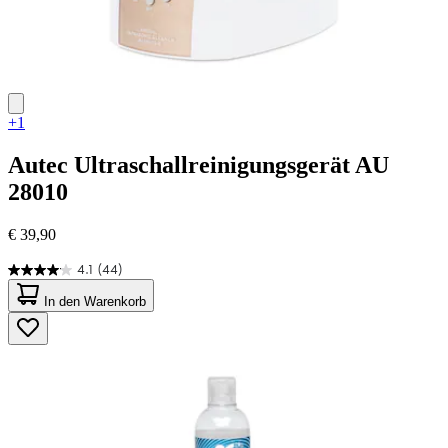
+1
Autec
Ultraschallreinigungsgerät AU
28010
€ 39,90
4.1
(44)
4.1
von
In den Warenkorb
5
Sternen.
44
Bewertungen