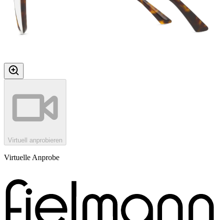
Virtuell anprobieren
Virtuelle Anprobe