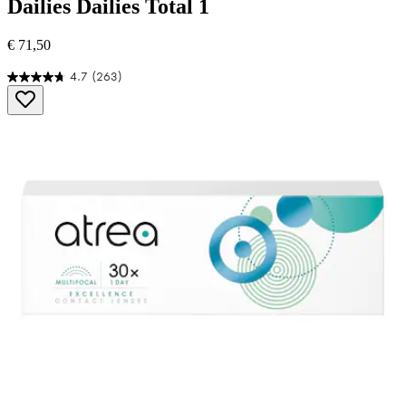
Dailies
Dailies Total 1
€ 71,50
4.7
(263)
4.7
von
5
Sternen.
263
Bewertungen