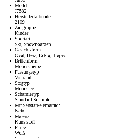
Modell
J7582
Herstellerfarbcode
2109
Zielgruppe
Kinder
Sportart
Ski, Snowboarden
Gesichtsform
Oval, Herz, Eckig, Trapez
Brillenform
Monoscheibe
Fassungstyp
Vollrand
Stegtyp
Monosteg
Scharniertyp
Standard Scharnier
Mit Sehstärke erhältlich
Nein
Material
Kunststoff
Farbe
Weiß