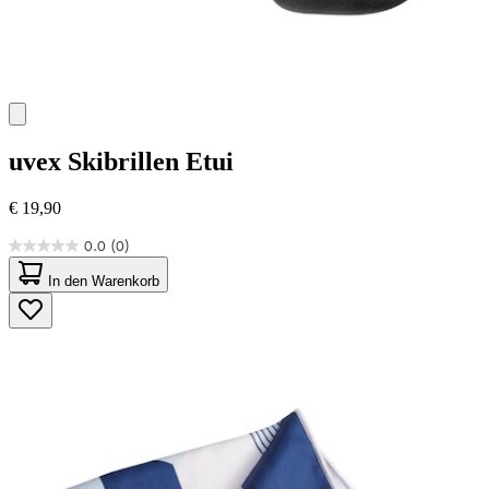
uvex
Skibrillen Etui
€ 19,90
0.0
(0)
0.0
von
In den Warenkorb
5
Sternen.