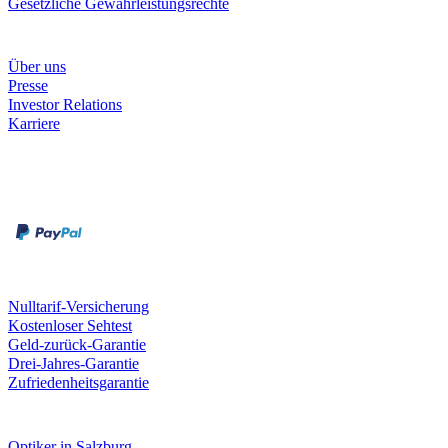
Gesetzliche Gewährleistungsrechte
Unternehmen
Über uns
Presse
Investor Relations
Karriere
Zahlungsarten
Rechnung
Kreditkarte
Unsere Leistungen
Nulltarif-Versicherung
Kostenloser Sehtest
Geld-zurück-Garantie
Drei-Jahres-Garantie
Zufriedenheitsgarantie
Fielmann in deiner Nähe
Optiker in Salzburg