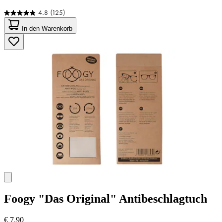
4.8
(125)
4.8
von
In den Warenkorb
5
Sternen.
125
Bewertungen
Foogy
"Das Original" Antibeschlagtuch
€ 7,90