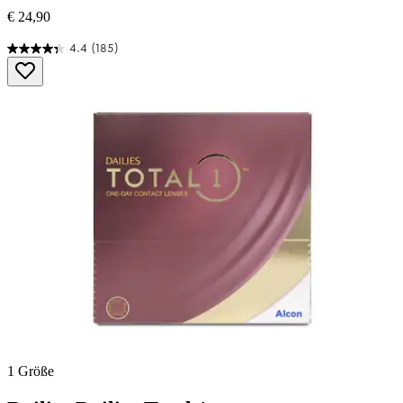
€ 24,90
4.4
(185)
4.4
von
5
Sternen.
185
Bewertungen
1 Größe