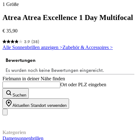
1 Größe
Atrea
Atrea Excellence 1 Day Multifocal
€ 35,90
3.9
(38)
3.9
Alle Sonnenbrillen anzeigen >
Zubehör & Accessoires >
von
5
Sternen.
38
Bewertungen
Fielmann in deiner Nähe finden
Ort oder PLZ eingeben
Suchen
Aktuellen Standort verwenden
Unser Sortiment
Kategorien
Damensonnenbrillen