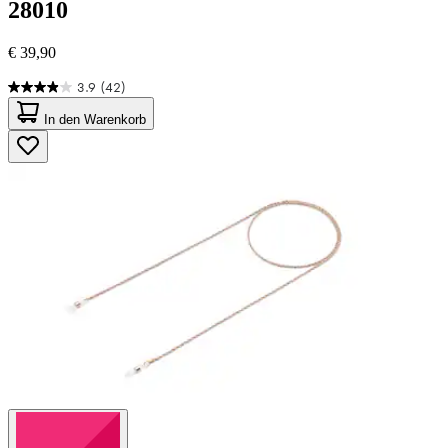
28010
€ 39,90
3.9
(42)
3.9
von
In den Warenkorb
5
Sternen.
42
Bewertungen