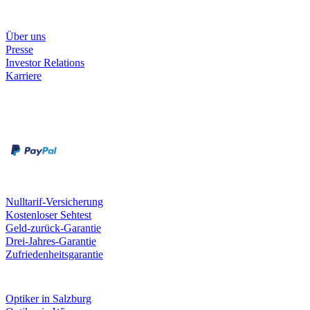
Unternehmen
Über uns
Presse
Investor Relations
Karriere
Zahlungsarten
Rechnung
Kreditkarte
Unsere Leistungen
Nulltarif-Versicherung
Kostenloser Sehtest
Geld-zurück-Garantie
Drei-Jahres-Garantie
Zufriedenheitsgarantie
Fielmann in deiner Nähe
Optiker in Salzburg