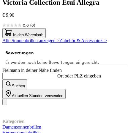
Victoria Collection
Etui Allegra
€ 9,90
0.0
(0)
0.0
von
In den Warenkorb
5
Alle Sonnenbrillen anzeigen >
Zubehör & Accessoires >
Sternen.
Fielmann in deiner Nähe finden
Ort oder PLZ eingeben
Suchen
Aktuellen Standort verwenden
Unser Sortiment
Kategorien
Damensonnenbrillen
Herrensonnenbrillen