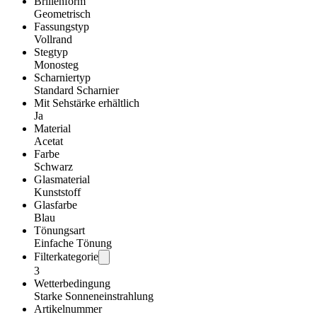
Brillenform
Geometrisch
Fassungstyp
Vollrand
Stegtyp
Monosteg
Scharniertyp
Standard Scharnier
Mit Sehstärke erhältlich
Ja
Material
Acetat
Farbe
Schwarz
Glasmaterial
Kunststoff
Glasfarbe
Blau
Tönungsart
Einfache Tönung
Filterkategorie
3
Wetterbedingung
Starke Sonneneinstrahlung
Artikelnummer