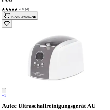
€ 9,90
4.8
(4)
4.8
von
In den Warenkorb
5
Sternen.
4
Bewertungen
+1
Autec
Ultraschallreinigungsgerät AU