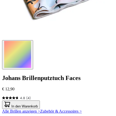
Johans
Brillenputztuch Faces
€ 12,90
4.8
(4)
4.8
von
In den Warenkorb
5
Alle Brillen anzeigen >
Zubehör & Accessoires >
Sternen.