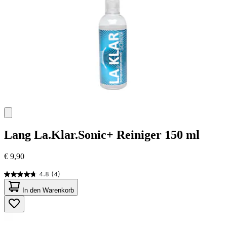
Lang
La.Klar.Sonic+ Reiniger 150 ml
€ 9,90
4.8
(4)
4.8
von
In den Warenkorb
5
Sternen.
4
Bewertungen