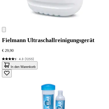
Fielmann
Ultraschallreinigungsgerät
€ 29,90
4.3
(1255)
4.3
von
In den Warenkorb
5
Sternen.
1255
Bewertungen