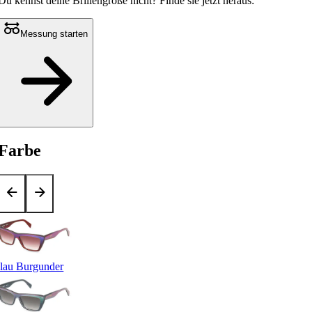
Du kennst deine Brillengröße nicht?
Finde sie jetzt heraus:
Messung starten
Farbe
lau Burgunder