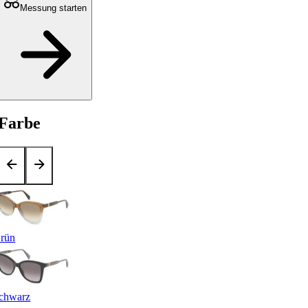
Messung starten
Farbe
rün
chwarz