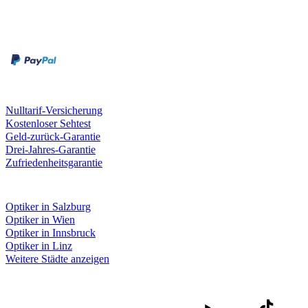
Zahlungsarten
Rechnung
Kreditkarte
Unsere Leistungen
Nulltarif-Versicherung
Kostenloser Sehtest
Geld-zurück-Garantie
Drei-Jahres-Garantie
Zufriedenheitsgarantie
Fielmann in deiner Nähe
Optiker in Salzburg
Optiker in Wien
Optiker in Innsbruck
Optiker in Linz
Weitere Städte anzeigen
Social Media