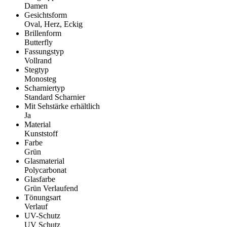
Damen
Gesichtsform
Oval, Herz, Eckig
Brillenform
Butterfly
Fassungstyp
Vollrand
Stegtyp
Monosteg
Scharniertyp
Standard Scharnier
Mit Sehstärke erhältlich
Ja
Material
Kunststoff
Farbe
Grün
Glasmaterial
Polycarbonat
Glasfarbe
Grün Verlaufend
Tönungsart
Verlauf
UV-Schutz
UV Schutz