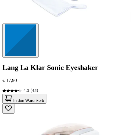
Lang
La Klar Sonic Eyeshaker
€ 17,90
4.3
(45)
4.3
von
In den Warenkorb
5
Sternen.
45
Bewertungen