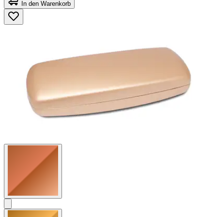
von
In den Warenkorb
5
Sternen.