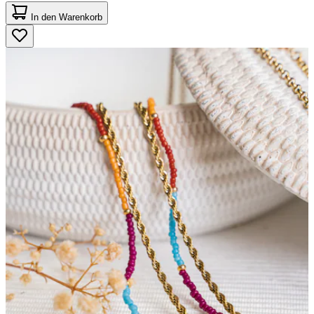
5.0
von
In den Warenkorb
5
Sternen.
8
Bewertungen