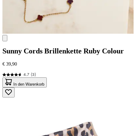
Sunny Cords
Brillenkette Ruby Colour
€ 39,90
4.7
(3)
4.7
von
In den Warenkorb
5
Sternen.
3
Bewertungen