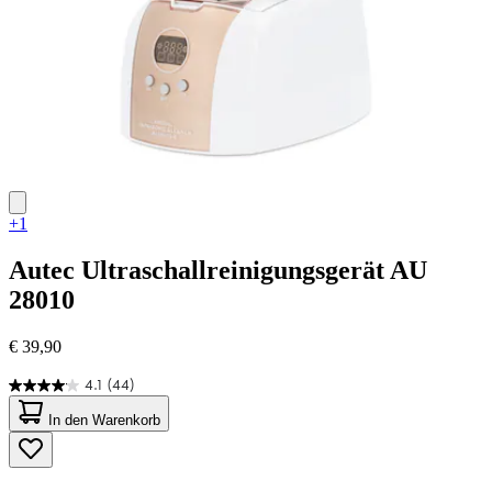
+1
Autec
Ultraschallreinigungsgerät AU
28010
€ 39,90
4.1
(44)
4.1
von
In den Warenkorb
5
Sternen.
44