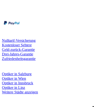
Zahlungsarten
Rechnung
Kreditkarte
Unsere Leistungen
Nulltarif-Versicherung
Kostenloser Sehtest
Geld-zurück-Garantie
Drei-Jahres-Garantie
Zufriedenheitsgarantie
Fielmann in deiner Nähe
Optiker in Salzburg
Optiker in Wien
Optiker in Innsbruck
Optiker in Linz
Weitere Städte anzeigen
Social Media