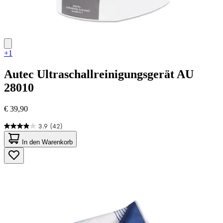
+1
Autec
Ultraschallreinigungsgerät AU
28010
€ 39,90
3.9
(42)
3.9
von
In den Warenkorb
5
Sternen.
42
Bewertungen