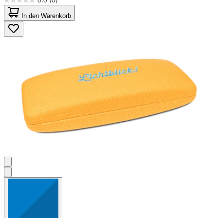
0.0
(0)
0.0
von
In den Warenkorb
5
Sternen.