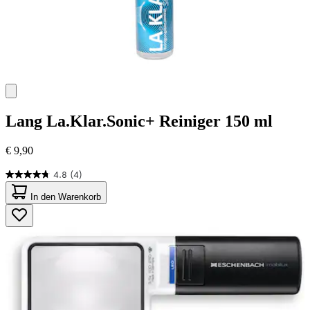
Lang
La.Klar.Sonic+ Reiniger 150 ml
€ 9,90
4.8
(4)
4.8
von
In den Warenkorb
5
Sternen.
4
Bewertungen