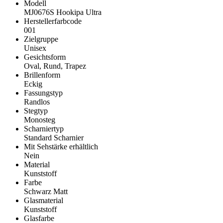
Modell
MJ0676S Hookipa Ultra
Herstellerfarbcode
001
Zielgruppe
Unisex
Gesichtsform
Oval, Rund, Trapez
Brillenform
Eckig
Fassungstyp
Randlos
Stegtyp
Monosteg
Scharniertyp
Standard Scharnier
Mit Sehstärke erhältlich
Nein
Material
Kunststoff
Farbe
Schwarz Matt
Glasmaterial
Kunststoff
Glasfarbe