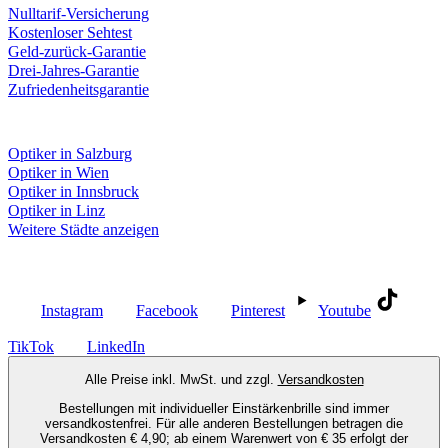
Nulltarif-Versicherung
Kostenloser Sehtest
Geld-zurück-Garantie
Drei-Jahres-Garantie
Zufriedenheitsgarantie
Fielmann in deiner Nähe
Optiker in Salzburg
Optiker in Wien
Optiker in Innsbruck
Optiker in Linz
Weitere Städte anzeigen
Social Media
Instagram
Facebook
Pinterest
Youtube
TikTok
LinkedIn
Alle Preise inkl. MwSt. und zzgl.
Versandkosten
Bestellungen mit individueller Einstärkenbrille sind immer
versandkostenfrei. Für alle anderen Bestellungen betragen die
Versandkosten € 4,90; ab einem Warenwert von € 35 erfolgt der