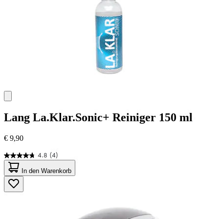
Lang
La.Klar.Sonic+ Reiniger 150 ml
€ 9,90
4.8
(4)
4.8
von
In den Warenkorb
5
Sternen.
4
Bewertungen