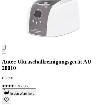
+1
Autec
Ultraschallreinigungsgerät AU
28010
€ 39,90
3.9
(42)
3.9
von
In den Warenkorb
5
Sternen.
42