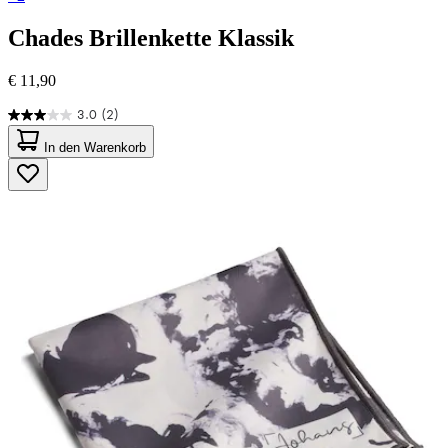
Chades
Brillenkette Klassik
€ 11,90
3.0
(2)
3.0
von
In den Warenkorb
5
Sternen.
2
Bewertungen