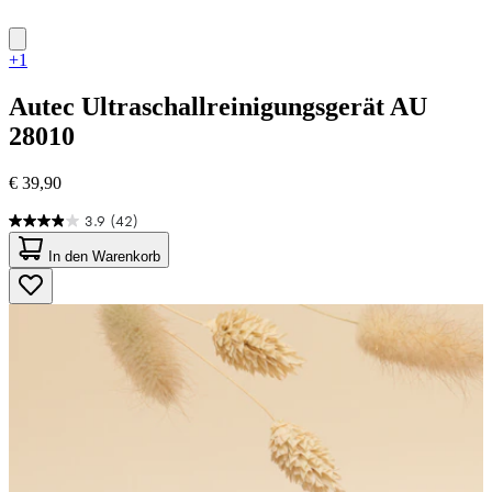
+1
Autec
Ultraschallreinigungsgerät AU
28010
€ 39,90
3.9
(42)
3.9
von
In den Warenkorb
5
Sternen.
42
Bewertungen