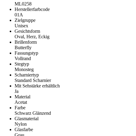
ML0258
Herstellerfarbcode
01A
Zielgruppe
Unisex
Gesichtsform
Oval, Herz, Eckig
Brillenform
Butterfly
Fassungstyp
Vollrand
Stegtyp
Monosteg
Scharniertyp
Standard Scharnier
Mit Sehstärke erhältlich
Ja
Material
Acetat
Farbe
Schwarz Glänzend
Glasmaterial
Nylon
Glasfarbe
Grau