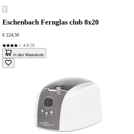
Eschenbach
Fernglas club 8x20
€ 224,50
4.0
(1)
4.0
von
In den Warenkorb
5
Sternen.
1
Bewertung