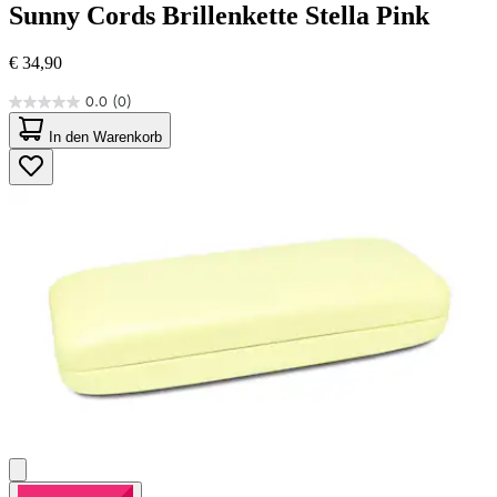
Sunny Cords
Brillenkette Stella Pink
€ 34,90
0.0
(0)
0.0
von
In den Warenkorb
5
Sternen.