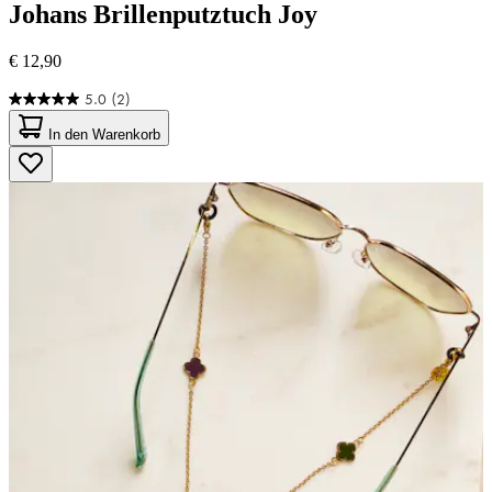
Johans
Brillenputztuch Joy
€ 12,90
5.0
(2)
5.0
von
In den Warenkorb
5
Sternen.
2
Bewertungen