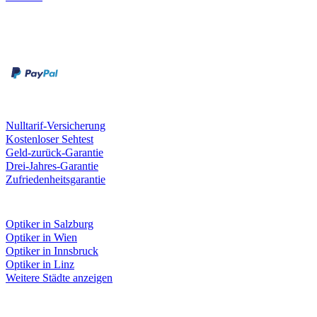
Zahlungsarten
Rechnung
Kreditkarte
Unsere Leistungen
Nulltarif-Versicherung
Kostenloser Sehtest
Geld-zurück-Garantie
Drei-Jahres-Garantie
Zufriedenheitsgarantie
Fielmann in deiner Nähe
Optiker in Salzburg
Optiker in Wien
Optiker in Innsbruck
Optiker in Linz
Weitere Städte anzeigen
Social Media