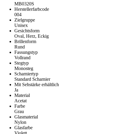
MB0320S
Herstellerfarbcode
004
Zielgruppe
Unisex
Gesichtsform
Oval, Herz, Eckig
Brillenform
Rund
Fassungstyp
Vollrand
Stegtyp
Monosteg
Scharniertyp
Standard Scharnier
Mit Sehstärke erhältlich
Ja
Material
Acetat
Farbe
Grau
Glasmaterial
Nylon
Glasfarbe
Violett