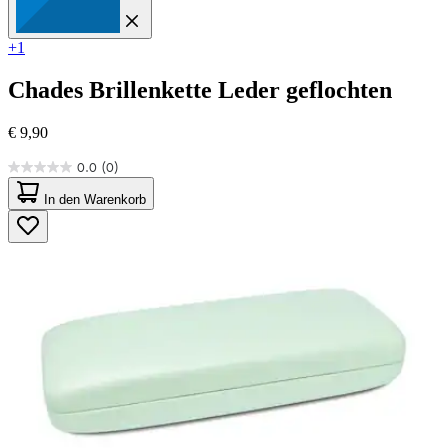
+1
Chades
Brillenkette Leder geflochten
€ 9,90
0.0
(0)
0.0
von
In den Warenkorb
5
Sternen.