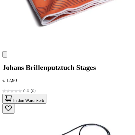
Johans
Brillenputztuch Stages
€ 12,90
0.0
(0)
0.0
von
In den Warenkorb
5
Sternen.