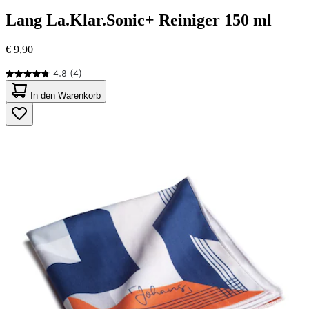
Lang
La.Klar.Sonic+ Reiniger 150 ml
€ 9,90
4.8
(4)
4.8
von
In den Warenkorb
5
Sternen.
4
Bewertungen