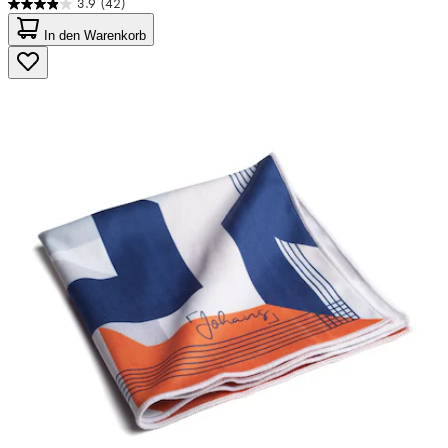
3.9
(42)
3.9
von
In den Warenkorb
5
Sternen.
42
Bewertungen