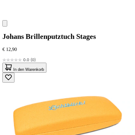
Johans
Brillenputztuch Stages
€ 12,90
0.0
(0)
0.0
von
In den Warenkorb
5
Sternen.