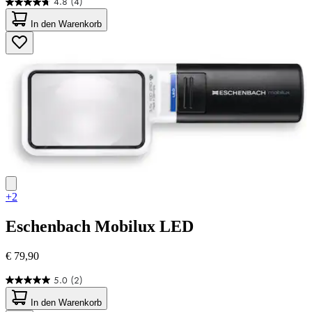
4.8
(4)
4.8
von
In den Warenkorb
5
Sternen.
4
Bewertungen
+2
Eschenbach
Mobilux LED
€ 79,90
5.0
(2)
5.0
von
In den Warenkorb
5