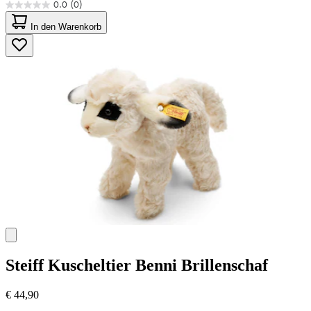
0.0
(0)
0.0
von
In den Warenkorb
5
Sternen.
Steiff
Kuscheltier Benni Brillenschaf
€ 44,90