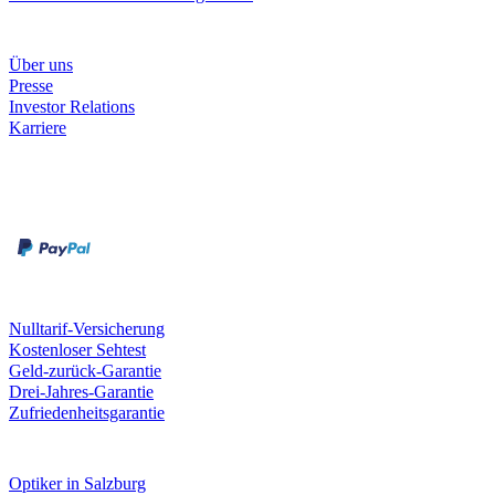
Unternehmen
Über uns
Presse
Investor Relations
Karriere
Zahlungsarten
Rechnung
Kreditkarte
Unsere Leistungen
Nulltarif-Versicherung
Kostenloser Sehtest
Geld-zurück-Garantie
Drei-Jahres-Garantie
Zufriedenheitsgarantie
Fielmann in deiner Nähe
Optiker in Salzburg