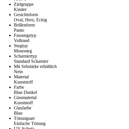
Zielgruppe
Kinder
Gesichtsform
Oval, Herz, Eckig
Brillenform
Panto
Fassungstyp
Vollrand
Stegtyp
Monosteg
Scharniertyp
Standard Scharnier
Mit Sehstärke erhältlich
Nein
Material
Kunststoff
Farbe
Blau Dunkel
Glasmaterial
Kunststoff
Glasfarbe
Blau
Tönungsart
Einfache Tönung
UV-Schutz