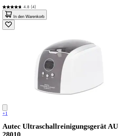
4.8
(4)
4.8
von
In den Warenkorb
5
Sternen.
4
Bewertungen
+1
Autec
Ultraschallreinigungsgerät AU
28010