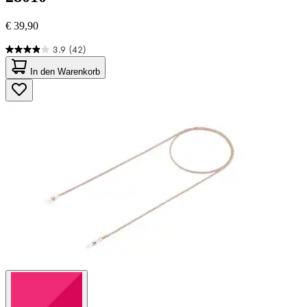
€ 39,90
3.9
(42)
3.9
von
In den Warenkorb
5
Sternen.
42
Bewertungen