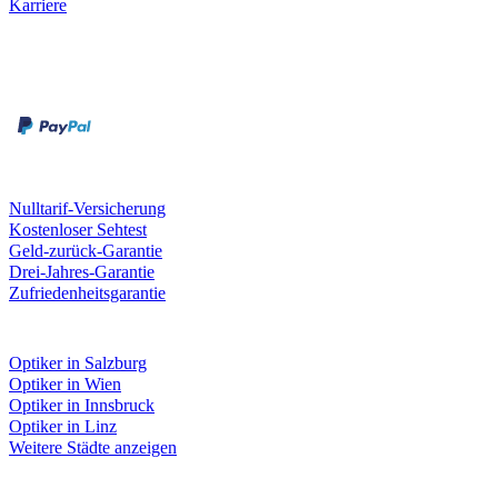
Karriere
Zahlungsarten
Rechnung
Kreditkarte
Unsere Leistungen
Nulltarif-Versicherung
Kostenloser Sehtest
Geld-zurück-Garantie
Drei-Jahres-Garantie
Zufriedenheitsgarantie
Fielmann in deiner Nähe
Optiker in Salzburg
Optiker in Wien
Optiker in Innsbruck
Optiker in Linz
Weitere Städte anzeigen
Social Media