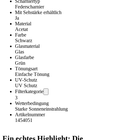
Scharniertyp
Federscharnier
Mit Sehstärke erhältlich
Ja
Material
Acetat
Farbe
Schwarz
Glasmaterial
Glas
Glasfarbe
Grün
Tönungsart
Einfache Tönung
UV-Schutz
UV Schutz
Filterkategorie
3
Wetterbedingung
Starke Sonneneinstrahlung
Artikelnummer
1454051
Ein echtes Highlight: Die