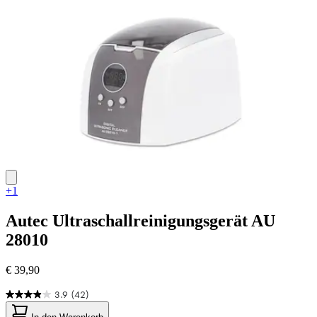
Bewertungen
+1
Autec
Ultraschallreinigungsgerät AU
28010
€ 39,90
3.9
(42)
3.9
von