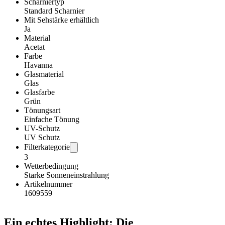
Scharniertyp
Standard Scharnier
Mit Sehstärke erhältlich
Ja
Material
Acetat
Farbe
Havanna
Glasmaterial
Glas
Glasfarbe
Grün
Tönungsart
Einfache Tönung
UV-Schutz
UV Schutz
Filterkategorie
3
Wetterbedingung
Starke Sonneneinstrahlung
Artikelnummer
1609559
Ein echtes Highlight: Die