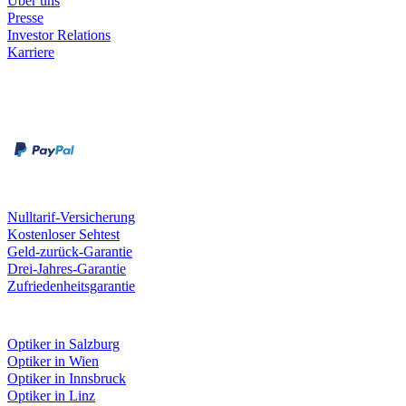
Über uns
Presse
Investor Relations
Karriere
Zahlungsarten
Rechnung
Kreditkarte
Unsere Leistungen
Nulltarif-Versicherung
Kostenloser Sehtest
Geld-zurück-Garantie
Drei-Jahres-Garantie
Zufriedenheitsgarantie
Fielmann in deiner Nähe
Optiker in Salzburg
Optiker in Wien
Optiker in Innsbruck
Optiker in Linz