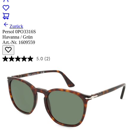
Zurück
Persol 0PO3316S
Havanna / Grün
Art.-Nr. 1609559
5.0
(2)