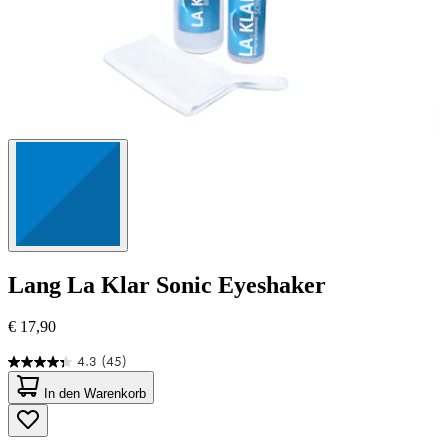
Lang
La Klar Sonic Eyeshaker
€ 17,90
4.3
(45)
4.3
von
In den Warenkorb
5
Sternen.
45