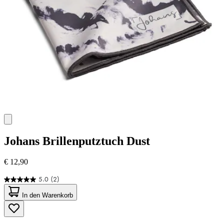
Johans
Brillenputztuch Dust
€ 12,90
5.0
(2)
5.0
von
In den Warenkorb
5
Sternen.
2