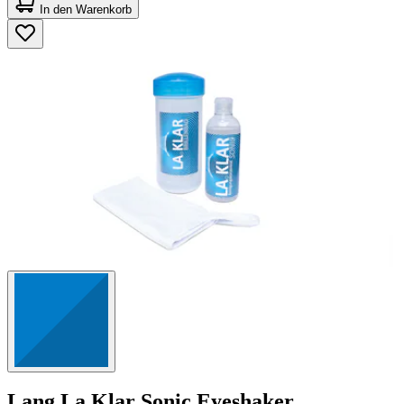
von
In den Warenkorb
5
Sternen.
23
Bewertungen
Lang
La Klar Sonic Eyeshaker