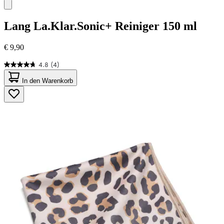
Lang
La.Klar.Sonic+ Reiniger 150 ml
€ 9,90
4.8
(4)
4.8
von
In den Warenkorb
5
Sternen.
4
Bewertungen