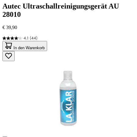
Autec
Ultraschallreinigungsgerät AU
28010
€ 39,90
4.1
(44)
4.1
von
In den Warenkorb
5
Sternen.
44
Bewertungen