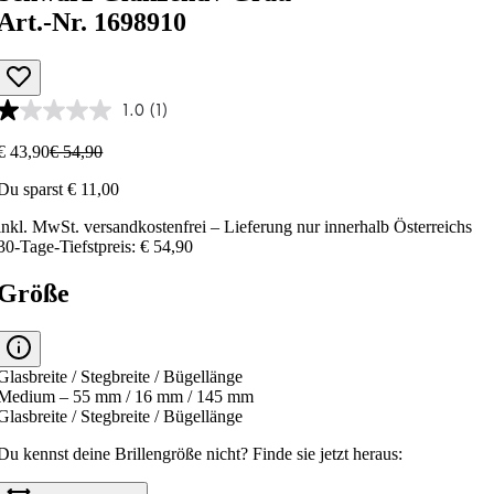
Art.-Nr. 1698910
1.0
(1)
€ 43,90
€ 54,90
Du sparst € 11,00
inkl. MwSt.
versandkostenfrei
– Lieferung nur innerhalb Österreichs
30-Tage-Tiefstpreis: € 54,90
Größe
Glasbreite / Stegbreite / Bügellänge
Medium – 55 mm / 16 mm / 145 mm
Glasbreite / Stegbreite / Bügellänge
Du kennst deine Brillengröße nicht?
Finde sie jetzt heraus: