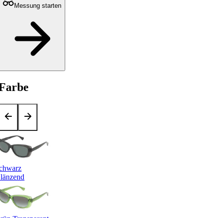
Messung starten
Farbe
chwarz
länzend