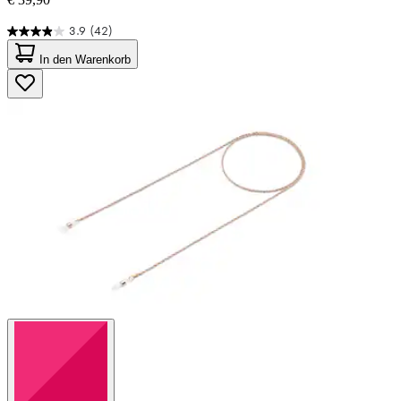
3.9
(42)
3.9
von
In den Warenkorb
5
Sternen.
42
Bewertungen