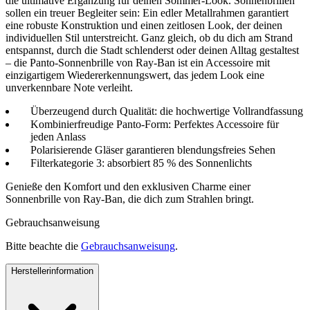
die ultimative Ergänzung für deinen Sommer-Look. Sonnenbrillen
sollen ein treuer Begleiter sein: Ein edler Metallrahmen garantiert
eine robuste Konstruktion und einen zeitlosen Look, der deinen
individuellen Stil unterstreicht. Ganz gleich, ob du dich am Strand
entspannst, durch die Stadt schlenderst oder deinen Alltag gestaltest
– die Panto-Sonnenbrille von Ray-Ban ist ein Accessoire mit
einzigartigem Wiedererkennungswert, das jedem Look eine
unverkennbare Note verleiht.
Überzeugend durch Qualität: die hochwertige Vollrandfassung
Kombinierfreudige Panto-Form: Perfektes Accessoire für
jeden Anlass
Polarisierende Gläser garantieren blendungsfreies Sehen
Filterkategorie 3: absorbiert 85 % des Sonnenlichts
Genieße den Komfort und den exklusiven Charme einer
Sonnenbrille von Ray-Ban, die dich zum Strahlen bringt.
Gebrauchsanweisung
Bitte beachte die
Gebrauchsanweisung
.
Herstellerinformation