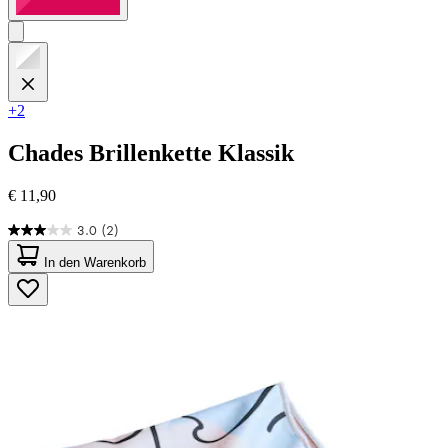
+2
Chades
Brillenkette Klassik
€ 11,90
3.0
(2)
3.0
von
In den Warenkorb
5
Sternen.
2
Bewertungen