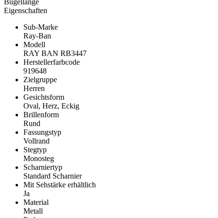
Bügellänge
Eigenschaften
Sub-Marke
Ray-Ban
Modell
RAY BAN RB3447
Herstellerfarbcode
919648
Zielgruppe
Herren
Gesichtsform
Oval, Herz, Eckig
Brillenform
Rund
Fassungstyp
Vollrand
Stegtyp
Monosteg
Scharniertyp
Standard Scharnier
Mit Sehstärke erhältlich
Ja
Material
Metall