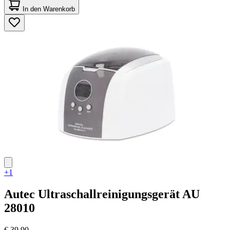
von
In den Warenkorb
5
Sternen.
1
Bewertung
+1
Autec
Ultraschallreinigungsgerät AU
28010
€ 39,90