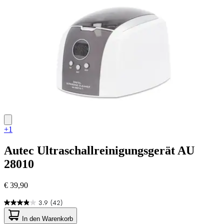
Bewertungen
+1
Autec
Ultraschallreinigungsgerät AU
28010
€ 39,90
3.9
(42)
3.9
von
In den Warenkorb