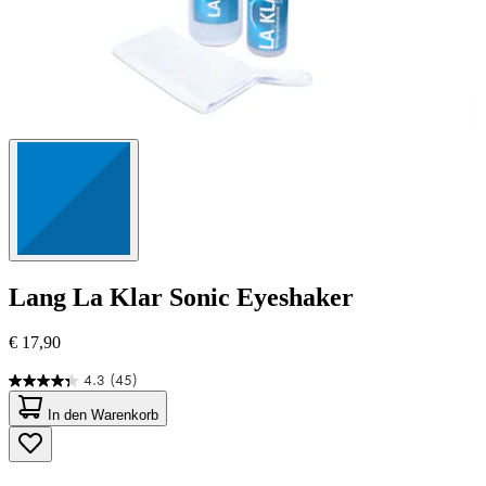
Lang
La Klar Sonic Eyeshaker
€ 17,90
4.3
(45)
4.3
von
In den Warenkorb
5
Sternen.
45