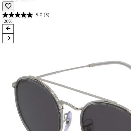
5.0
(5)
-20%