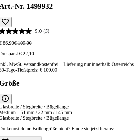
Art.-Nr. 1499932
5.0
(5)
€ 86,90
€ 109,00
Du sparst € 22,10
inkl. MwSt.
versandkostenfrei
– Lieferung nur innerhalb Österreichs
30-Tage-Tiefstpreis: € 109,00
Größe
Glasbreite / Stegbreite / Bügellänge
Medium – 51 mm / 22 mm / 145 mm
Glasbreite / Stegbreite / Bügellänge
Du kennst deine Brillengröße nicht?
Finde sie jetzt heraus: