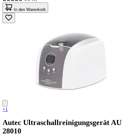
4.8
von
In den Warenkorb
5
Sternen.
4
Bewertungen
+1
Autec
Ultraschallreinigungsgerät AU
28010