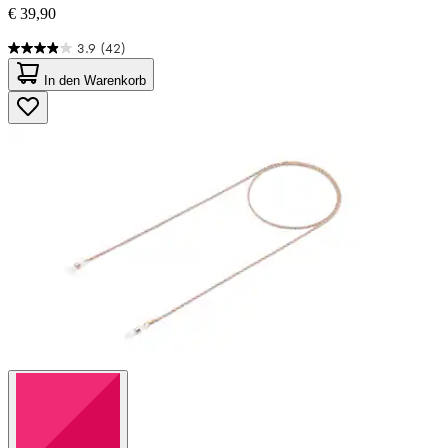
€ 39,90
3.9
(42)
3.9
von
In den Warenkorb
5
Sternen.
42
Bewertungen