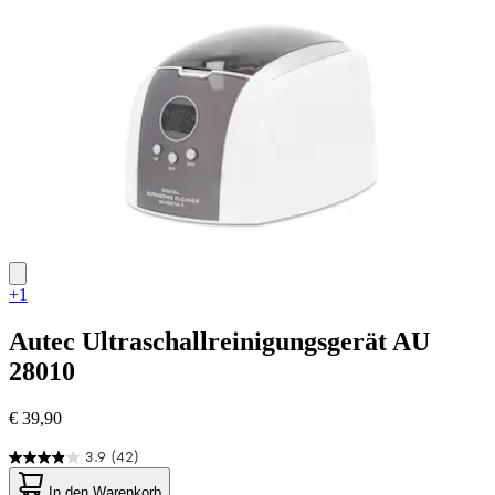
Bewertungen
+1
Autec
Ultraschallreinigungsgerät AU
28010
€ 39,90
3.9
(42)
3.9
von
In den Warenkorb