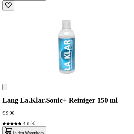
5
Sternen.
45
Bewertungen
Lang
La.Klar.Sonic+ Reiniger 150 ml
€ 9,90
4.8
(4)
4.8
von
In den Warenkorb