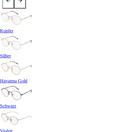
Kupfer
Silber
Havanna Gold
Schwarz
Violett