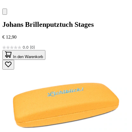
Johans
Brillenputztuch Stages
€ 12,90
0.0
(0)
0.0
von
In den Warenkorb
5
Sternen.