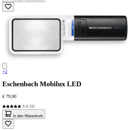
5
Sternen.
4
Bewertungen
+2
Eschenbach
Mobilux LED
€ 79,90
5.0
(2)
5.0
von
In den Warenkorb
5
Sternen.
2