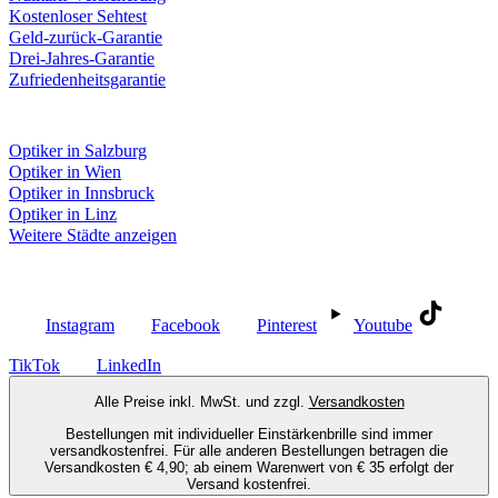
Kostenloser Sehtest
Geld-zurück-Garantie
Drei-Jahres-Garantie
Zufriedenheitsgarantie
Fielmann in deiner Nähe
Optiker in Salzburg
Optiker in Wien
Optiker in Innsbruck
Optiker in Linz
Weitere Städte anzeigen
Social Media
Instagram
Facebook
Pinterest
Youtube
TikTok
LinkedIn
Alle Preise inkl. MwSt. und zzgl.
Versandkosten
Bestellungen mit individueller Einstärkenbrille sind immer
versandkostenfrei. Für alle anderen Bestellungen betragen die
Versandkosten € 4,90; ab einem Warenwert von € 35 erfolgt der
Versand kostenfrei.